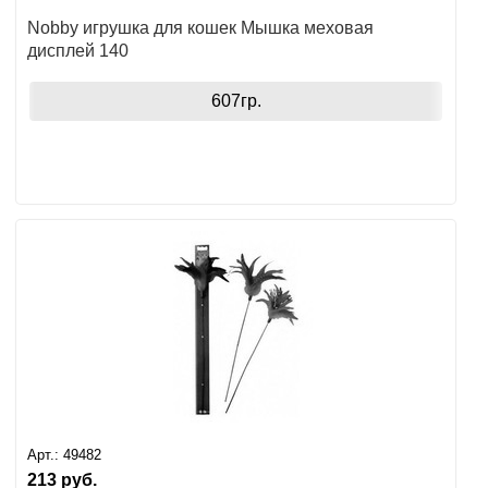
Ушные
Nobby игрушка для кошек Мышка меховая
дисплей 140
препараты
607гр.
Аксессуары
Гели
и
крема
Шампуни
для
лошадей
Арт.:
49482
213
руб.