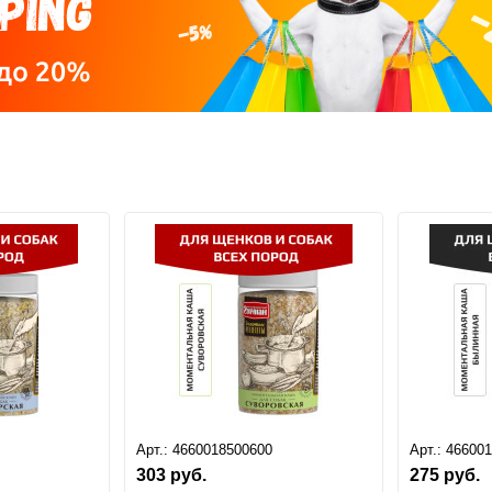
Арт.:
4660018500600
Арт.:
46600
303
руб.
275
руб.