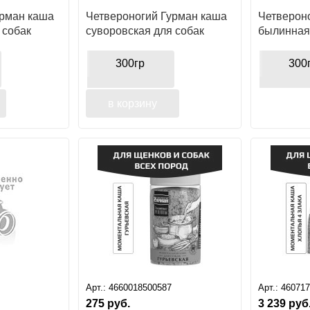
урман каша
Четвероногий Гурман каша
Четверон
 собак
суворовская для собак
былинная
300гр
300
в корзину
Арт.:
4660018500587
Арт.:
46071
275
руб.
3 239
руб