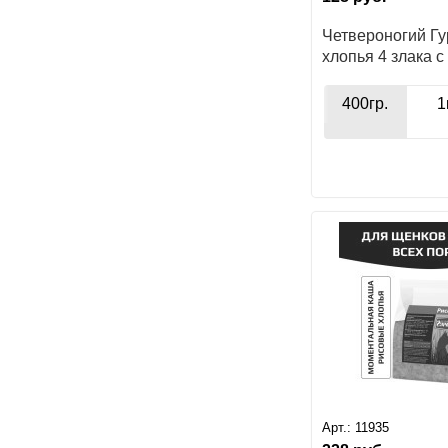
Четвероногий Г
хлопья 4 злака 
для собак
400гр.
1
Арт.:
11935