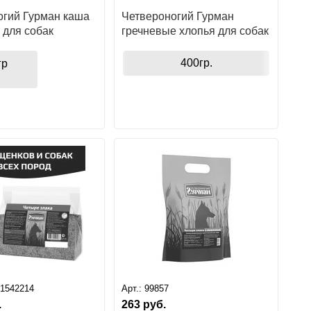
огий Гурман каша
Четвероногий Гурман
 для собак
гречневые хлопья для собак
400гр.
гр
71542214
Арт.:
99857
.
263
руб.