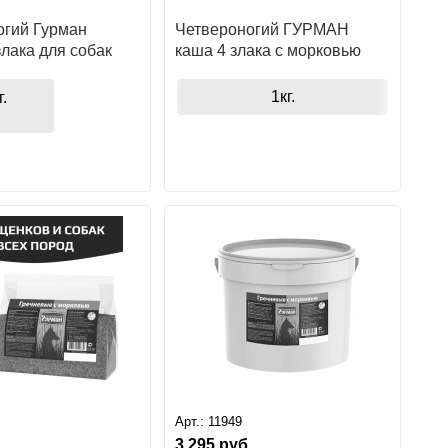
огий Гурман
Четвероногий ГУРМАН
злака для собак
каша 4 злака с морковью
1кг.
г.
Арт.:
11949
3 295
руб.