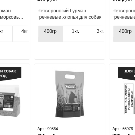
урман
Четвероногий Гурман
Четверон
с морковью
гречневые хлопья для собак
гречневые
морковью
кг
4кг.
400гр
1кг.
3кг.
400гр
4кг.
Арт.:
99864
Арт.:
56976