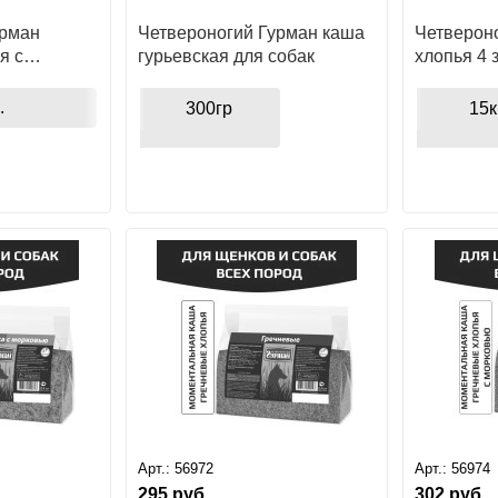
урман
Четвероногий Гурман каша
Четверон
я с
гурьевская для собак
хлопья 4 
бак
.
300гр
15к
Арт.:
56972
Арт.:
56974
295
руб.
302
руб.