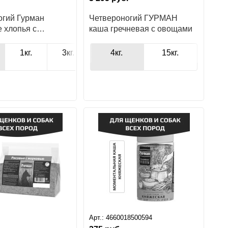
огий Гурман
Четвероногий ГУРМАН
 хлопья с
каша гречневая с овощами
 для собак
15кг.
1кг.
3кг.
4кг
4кг.
15кг
15кг.
Арт.:
4660018500594