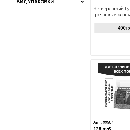
ВИД УПАКОВКИ
Четвероногий Г
гречневые хлопь
морковью для со
400гр
Арт.:
99987
128
руб.