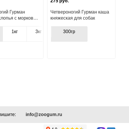
275
руб.
огий Гурман
Четвероногий Гурман каша
хлопья с морковью
княжеская для собак
1кг
3кг
4кг
300гр
пишите:
info@zoogum.ru