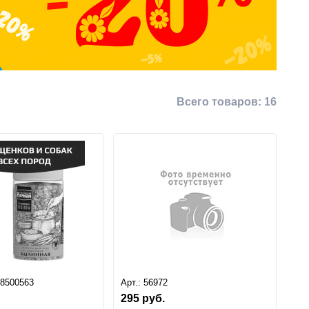
Всего товаров:
16
18500563
Арт.:
56972
295
руб.