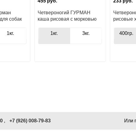
455
руб.
233
руб.
урман
Четвероногий ГУРМАН
Четверон
для собак
каша рисовая с морковью
рисовые 
для собак
1кг.
1кг.
3кг.
400гр.
40
,
+7 (926) 008-79-83
Или 