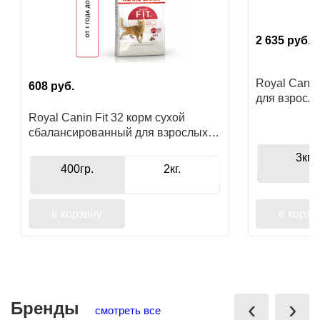
2 635
руб.
Royal Canin
608
руб.
для взросл
размеров о
Royal Canin Fit 32 корм сухой
сбалансированный для взрослых
умеренно активных кошек от 1 года
3кг.
400гр.
2кг.
в корзину
в корзи
‹
›
Бренды
смотреть все