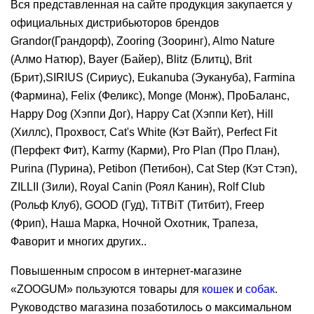
Вся представленная на сайте продукция закупается у
официальных дистрибьюторов брендов
Grandor(Грандорф), Zooring (Зооринг), Almo Nature
(Алмо Натюр), Bayer (Байер), Blitz (Блитц), Brit
(Брит),SIRIUS (Сириус), Eukanuba (Эукануба), Farmina
(Фармина), Felix (Феликс), Monge (Монж), ПроБаланс,
Happy Dog (Хэппи Дог), Happy Cat (Хэппи Кет), Hill
(Хиллс), Прохвост, Cat's White (Кэт Вайт), Perfect Fit
(Перфект Фит), Karmy (Карми), Pro Plan (Про План),
Purina (Пурина), Petibon (Петибон), Cat Step (Кэт Стэп),
ZILLII (Зили), Royal Canin (Роял Канин), Rolf Club
(Рольф Клуб), GOOD (Гуд), TiTBiT (Титбит), Freep
(Фрип), Наша Марка, Ночной Охотник, Трапеза,
Фаворит и многих других..
Повышенным спросом в интернет-магазине
«ZOOGUM» пользуются товары для
кошек
и
собак
.
Руководство магазина позаботилось о максимальном