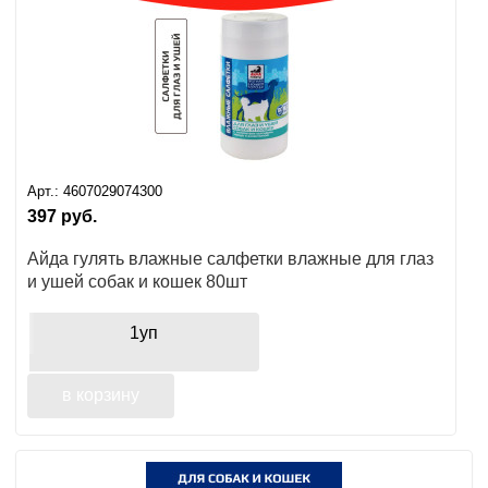
Ушные
препараты
Аксессуары
Гели
и
Арт.:
4607029074300
крема
397
руб.
Шампуни
Айда гулять влажные салфетки влажные для глаз
для
и ушей собак и кошек 80шт
лошадей
1уп
в корзину