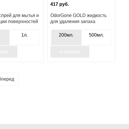
417
руб.
спрей для мытья и
OdorGone GOLD жидкость
ции поверхностей
для удаления запаха
1л.
200мл.
500мл.
зину
в корзину
Вперед