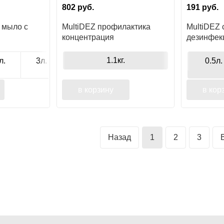
802
руб.
191
руб.
 мыло с
MultiDEZ профилактика
MultiDEZ 
концентрация
дезинфек
1.1кг.
л.
3л.
0.5л.
в корзину
в кор
Назад
1
2
3