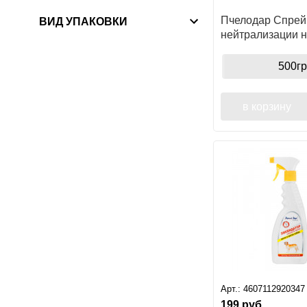
Пчелодар Спрей
ВИД УПАКОВКИ
нейтрализации 
запахов и удале
500гр
в корзину
Арт.:
4607112920347
199
руб.