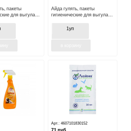
ть, пакеты
Айда гулять, пакеты
ские для выгула
гигиенические для выгула
 пакетов
собак, 20 пакетов,
биоразлагаемые
п
1уп
зину
в корзину
Арт.:
4607101830152
71
руб.