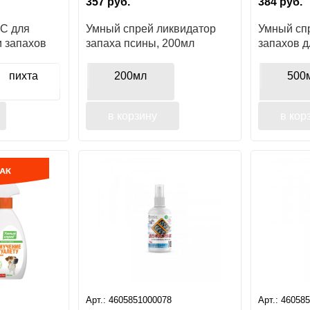
357
руб.
384
руб.
С для
Умный спрей ликвидатор
Умный сп
и запахов
запаха псины, 200мл
запахов д
и мелких 
500мл
пихта
200мл
500
в корзину
в кор
Арт.:
4605851000078
Арт.:
46058