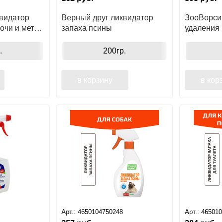
квидатор
Верный друг ликвидатор
ЗооВорси
очи и меток
запаха псины
удаления 
, 400мл
ковровых
.
200гр.
в корзину
в кор
Арт.:
4650104750248
Арт.:
46501