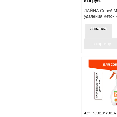
519
руб.
ЛАЙНА Спрей М
удаления меток 
лаванда
в корзину
Арт.:
4650104750187