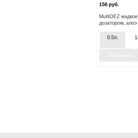
156
руб.
MultiDEZ жидкое
дозатором, алоэ
0.5л.
1
в корзину