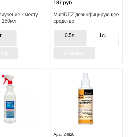
187
руб.
риучение к месту
MultiDEZ дезинфицирующее
, 150мл
средство
т
0.5л.
1л.
зину
в корзину
Арт.:
24826