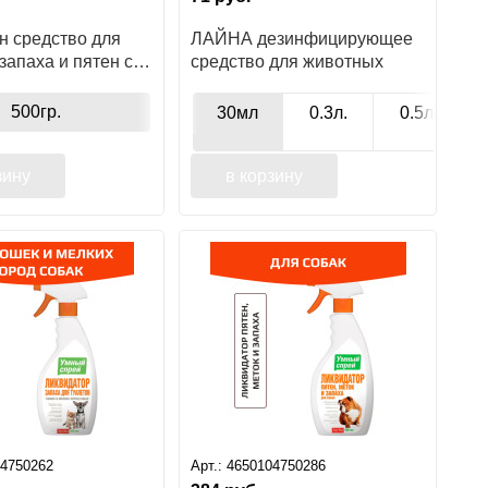
н средство для
ЛАЙНА дезинфицирующее
запаха и пятен с
средство для животных
 покрытий, 500мл
500гр.
30мл
0.3л.
0.5л.
зину
в корзину
04750262
Арт.:
4650104750286