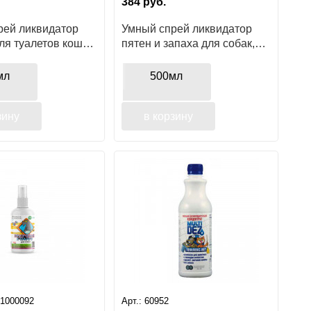
384
руб.
рей ликвидатор
Умный спрей ликвидатор
ля туалетов кошек
пятен и запаха для собак,
пород собак,
500мл
мл
500мл
зину
в корзину
51000092
Арт.:
60952