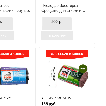
 спрей
Пчелодар Зоостирка
ический приучает к
Средство для стирки и
 собак
чистки загрязнений
животного происхождения
мл
500гр.
зину
в корзину
29071224
Арт.:
4607029074515
135
руб.