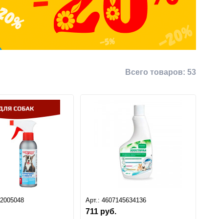
Всего товаров:
53
82005048
Арт.:
4607145634136
711
руб.