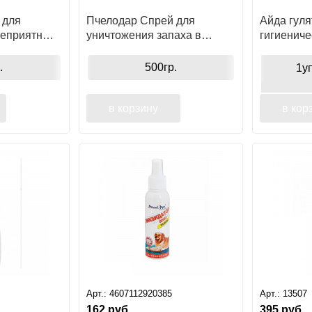
 для
Пчелодар Спрей для
Айда гуля
неприятных
уничтожения запаха в
гигиениче
ния пятен
местах обитания собак
собак, 20
.
500гр.
1у
в корзину
в кор
Арт.:
4607112920385
Арт.:
13507
162
руб.
395
руб.