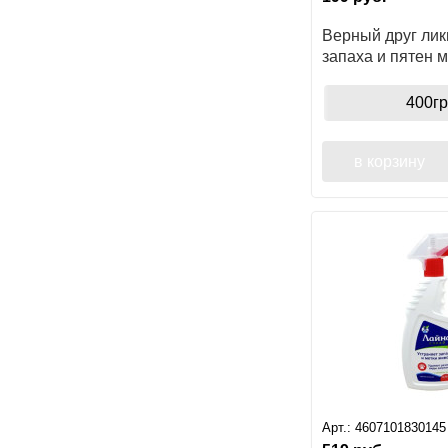
Верный друг ли
запаха и пятен м
для собак, спрей
400гр
в корзину
Арт.:
4607101830145