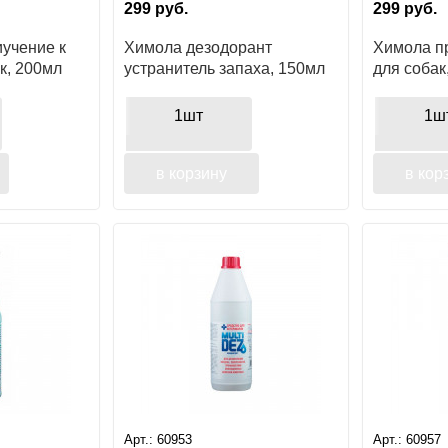
299
руб.
299
руб.
учение к
Химола дезодорант
Химола п
к, 200мл
устранитель запаха, 150мл
для собак
1шт
1ш
в корзину
в кор
Арт.:
60953
Арт.:
60957