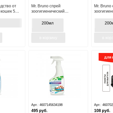
дство от
Mr. Bruno спрей
Mr. Bruno
 кошек 5
зоогигиенический
зоогигиен
нейтрализатор запаха для
месту для
собак
200мл
200
в корзину
в кор
Арт.:
4607145634198
Арт.:
46070
495
руб.
108
руб.