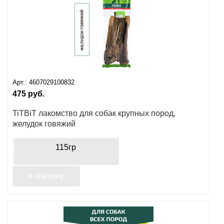
Арт.:
4607029100832
475
руб.
TiTBiT лакомство для собак крупных пород,
желудок говяжий
115гр
в корзину