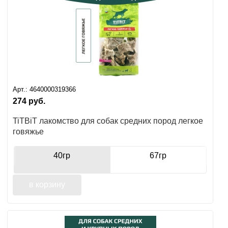
Арт.:
4640000319366
274
руб.
TiTBiT лакомство для собак средних пород легкое
говяжье
40гр
67гр
в корзину