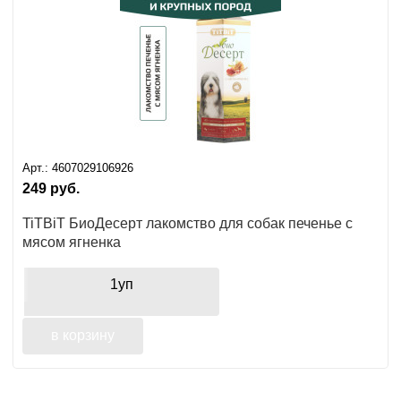
Арт.:
4607029106926
249
руб.
TiTBiT БиоДесерт лакомство для собак печенье с
мясом ягненка
1уп
в корзину