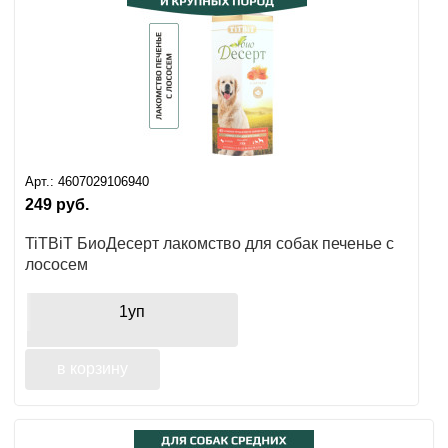
Арт.:
4607029106940
249
руб.
TiTBiT БиоДесерт лакомство для собак печенье с
лососем
1уп
в корзину