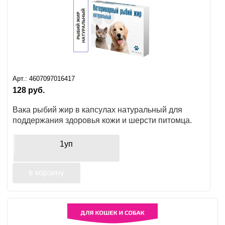
Ушные
препараты
Аксессуары
Гели
Арт.:
4607097016417
и
128
руб.
крема
Вака рыбий жир в капсулах натуральный для
Шампуни
поддержания здоровья кожи и шерсти питомца.
для
лошадей
1уп
в корзину