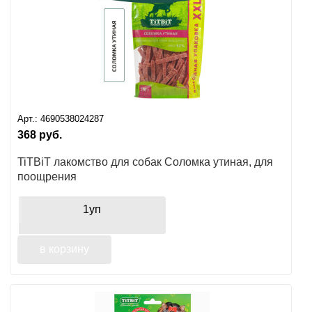
Арт.:
4690538024287
368
руб.
TiTBiT лакомство для собак Соломка утиная, для
поощрения
1уп
в корзину