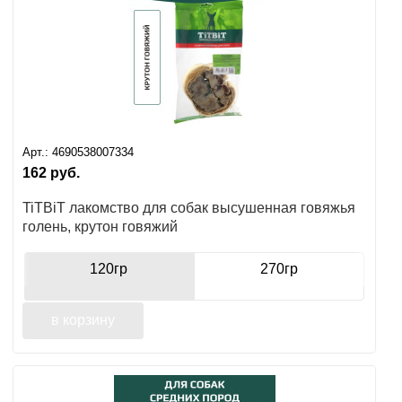
Арт.:
4690538007334
162
руб.
TiTBiT лакомство для собак высушенная говяжья
голень, крутон говяжий
120гр
270гр
в корзину