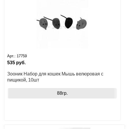
Ушные
препараты
Аксессуары
Гели
и
крема
Арт.:
17759
535
руб.
Шампуни
Зооник Набор для кошек Мышь велюровая с
для
пищикой, 10шт
лошадей
88гр.