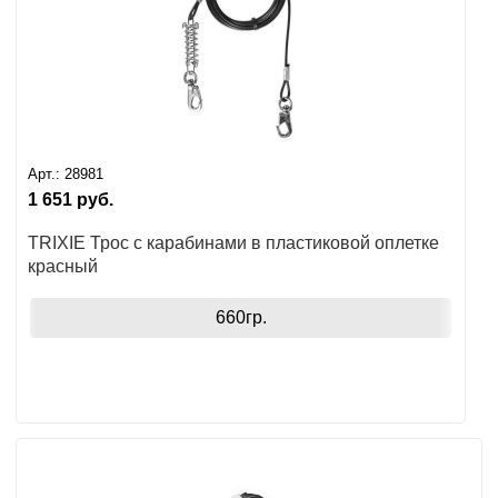
Ушные
препараты
Аксессуары
Гели
Арт.:
28981
и
1 651
руб.
крема
TRIXIE Трос с карабинами в пластиковой оплетке
Шампуни
красный
для
лошадей
660гр.