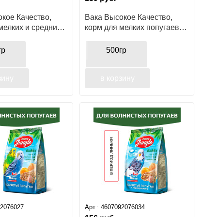
кое Качество,
Вака Высокое Качество,
мелких и средних
корм для мелких попугаев с
минералами и овощами
гр
500гр
зину
в корзину
92076027
Арт.:
4607092076034