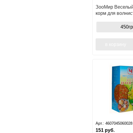
ЗооМир Веселый
корм для волнис
попугаев минер
450гр
в корзину
Арт.:
4607045060028
151
руб.