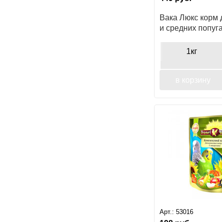
Вака Люкс корм 
и средних попуг
1кг
в корзину
Арт.:
53016