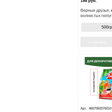
198
руб.
Верные друзья, 
волнистых попуг
минералами, пак
500гр
в корзину
Арт.:
4607092076010