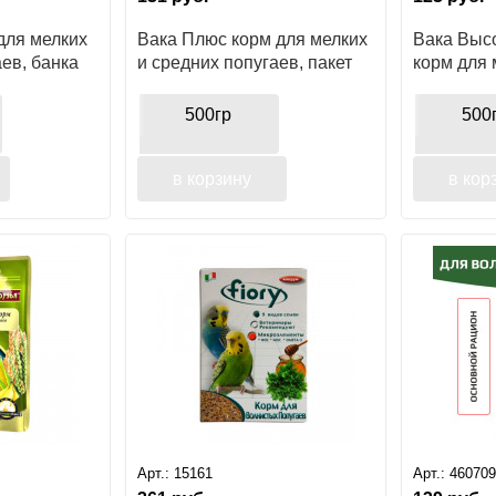
для мелких
Вака Плюс корм для мелких
Вака Высо
аев, банка
и средних попугаев, пакет
корм для 
попугаев
500гр
500
в корзину
в кор
Арт.:
15161
Арт.:
46070