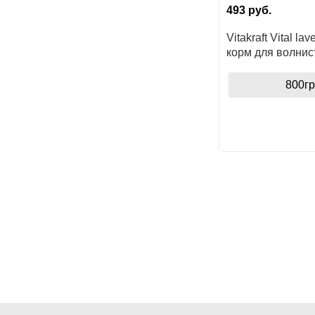
493
руб.
Vitakraft Vital lav
корм для волнис
попугаев
800гр