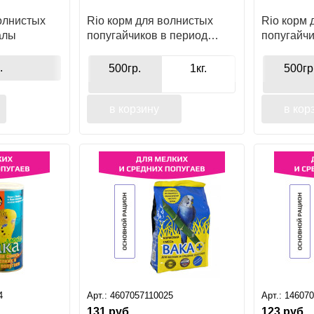
олнистых
Rio корм для волнистых
Rio корм 
алы
попугайчиков в период
попугайч
линьки
.
500гр.
1кг.
500гр
в корзину
в кор
4
Арт.:
4607057110025
Арт.:
14607
131
руб.
123
руб.