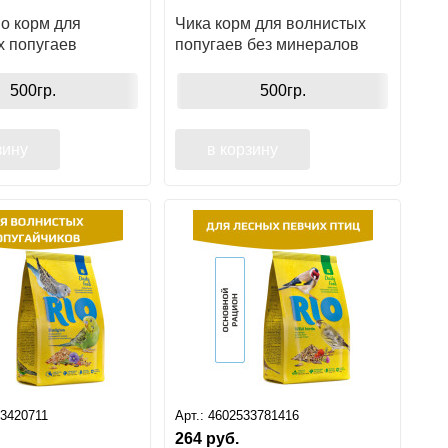
о корм для
Чика корм для волнистых
х попугаев
попугаев без минералов
500гр.
500гр.
зину
в корзину
3420711
Арт.:
4602533781416
264
руб.