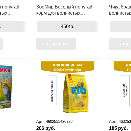
 попугай
ЗооМир Веселый попугай
Чика брав
тых
корм для волнистых
волнисты
алы
попугаев отборное зерно
.
450гр.
в корзину
в кор
Арт.:
4602533420728
Арт.:
460253
206
руб.
185
руб.