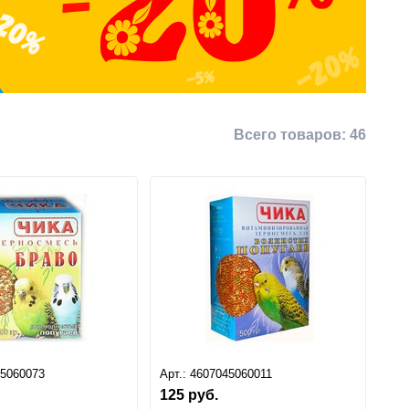
Всего товаров:
46
45060073
Арт.:
4607045060011
125
руб.