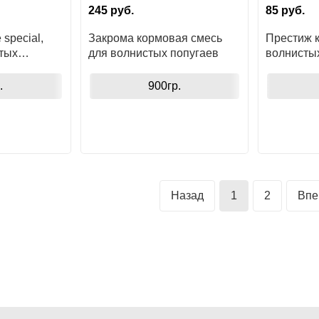
245
руб.
85
руб.
e special,
Закрома кормовая смесь
Престиж 
тых
для волнистых попугаев
волнисты
.
900гр.
Назад
1
2
Впе