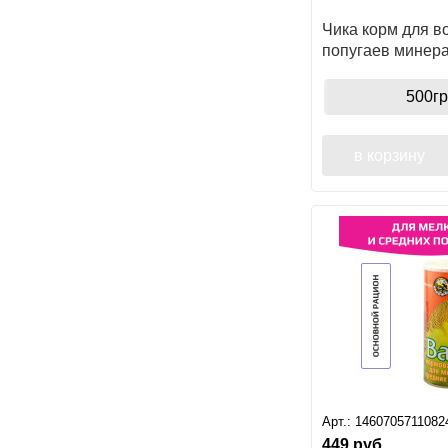
Чика корм для в
попугаев минер
500гр
в корзину
Арт.:
1460705711082
449
руб.