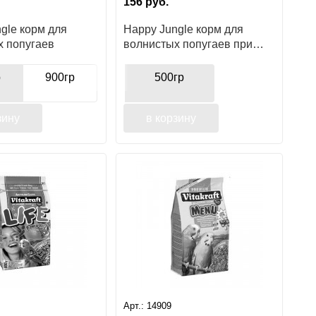
156
руб.
gle корм для
Happy Jungle корм для
х попугаев
волнистых попугаев при
линьке
р
900гр
500гр
зину
в корзину
Арт.:
14909