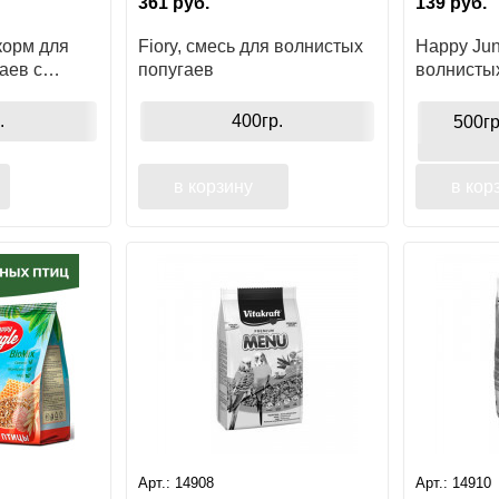
361
руб.
139
руб.
корм для
Fiory, смесь для волнистых
Happy Jun
аев с
попугаев
волнисты
ет дой-пак
.
400гр.
500г
в корзину
в кор
Арт.:
14908
Арт.:
14910