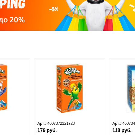
Арт.:
4607072121723
Арт.:
46070
179
руб.
118
руб.