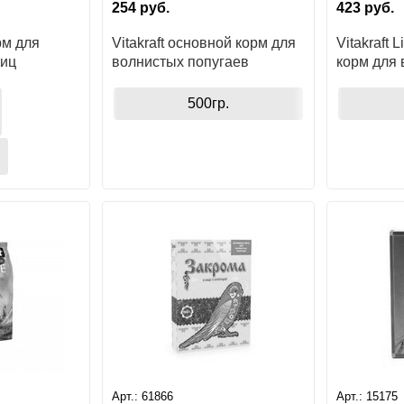
254
руб.
423
руб.
рм для
Vitakraft основной корм для
Vitakraft 
тиц
волнистых попугаев
корм для
попугаев
500гр.
Арт.:
61866
Арт.:
15175