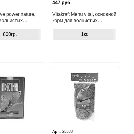
447
руб.
Live power nature,
Vitakraft Menu vital, основной
 волнистых
корм для волнистых
попугаев
800гр.
1кг.
Арт.:
25538