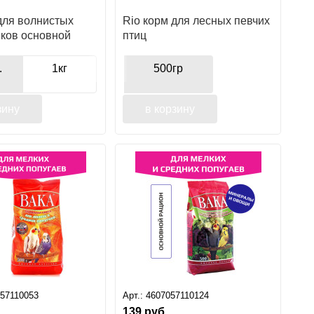
для волнистых
Rio корм для лесных певчих
иков основной
птиц
.
1кг
500гр
зину
в корзину
057110053
Арт.:
4607057110124
139
руб.