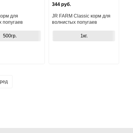
344
руб.
корм для
JR FARM Classic корм для
х попугаев
волнистых попугаев
500гр.
1кг.
ред