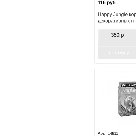
116
руб.
Happy Jungle ко
декоративных п
350гр
в корзину
Арт.:
14911