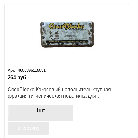
Ушные
препараты
Аксессуары
Гели
и
крема
Арт.:
4605396115091
Шампуни
264
руб.
для
лошадей
CocoBlocko Кокосовый наполнитель крупная
фракция гигиеническая подстилка для
террариумных животных, растений
1шт
в корзину