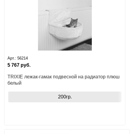
Ушные
препараты
Аксессуары
Гели
и
крема
Арт.:
56214
5 767
руб.
Шампуни
TRIXIE лежак-гамак подвесной на радиатор плюш
для
белый
лошадей
200гр.