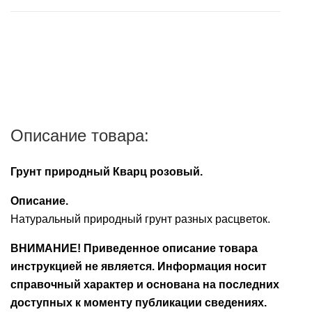
пищеварительной
после подтверждения наличия заказа в
корм
для
заболеваниях
системы
магазине,100% предоплата суммы заказа и суммы
Средства
Контрацептивы
ежей
пищеварительной
подробнее...
его доставки.
для
Противомикробные
системы
Аксессуары
уборки
Витамины
препараты
Сбербанк Онлайн при получении заказа на карту
Противомикробные
Печеночные
VISA Сбербанк.
Лакомства
Ранозаживляющие
препараты
препараты
препараты
Банковской картой VISA, MasterCard, МИР через
Ранозаживляющие
Описание товара:
мобильный терминал при получении заказа.
Растворы
препараты
Грунт природный Кварц розовый.
Успокоительные
Средства
средства
от
Описание.
блох
Натуральный природный грунт разных расцветок.
Ушные
и
препараты
ВНИМАНИЕ! Приведенное описание товара
клещей
инструкцией не является. Информация носит
Контрацептивы
Успокоительные
справочный характер и основана на последних
средства
доступных к моменту публикации сведениях.
Аксессуары