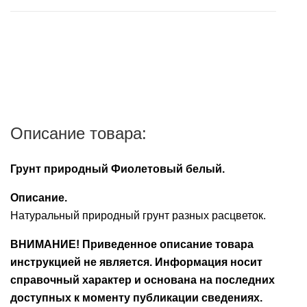
пищеварительной
после подтверждения наличия заказа в
корм
для
заболеваниях
системы
магазине,100% предоплата суммы заказа и суммы
Средства
Контрацептивы
ежей
пищеварительной
подробнее...
его доставки.
для
Противомикробные
системы
Аксессуары
уборки
Витамины
препараты
Сбербанк Онлайн при получении заказа на карту
Противомикробные
Печеночные
VISA Сбербанк.
Лакомства
Ранозаживляющие
препараты
препараты
препараты
Банковской картой VISA, MasterCard, МИР через
Ранозаживляющие
Описание товара:
мобильный терминал при получении заказа.
Растворы
препараты
Грунт природный Фиолетовый белый.
Успокоительные
Средства
средства
от
Описание.
блох
Натуральный природный грунт разных расцветок.
Ушные
и
препараты
ВНИМАНИЕ! Приведенное описание товара
клещей
инструкцией не является. Информация носит
Контрацептивы
Успокоительные
справочный характер и основана на последних
средства
доступных к моменту публикации сведениях.
Аксессуары