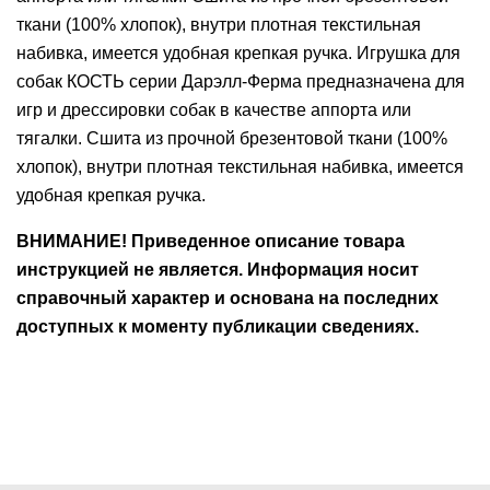
ткани (100% хлопок), внутри плотная текстильная
Ушные
набивка, имеется удобная крепкая ручка. Игрушка для
препараты
собак КОСТЬ серии Дарэлл-Ферма предназначена для
Аксессуары
игр и дрессировки собак в качестве аппорта или
тягалки. Сшита из прочной брезентовой ткани (100%
Гели
хлопок), внутри плотная текстильная набивка, имеется
и
удобная крепкая ручка.
крема
ВНИМАНИЕ! Приведенное описание товара
Шампуни
инструкцией не является. Информация носит
для
справочный характер и основана на последних
лошадей
доступных к моменту публикации сведениях.