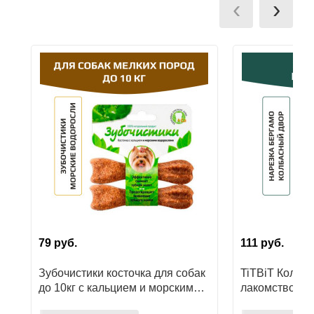
‹
›
Ушные
препараты
Аксессуары
Гели
и
крема
Шампуни
для
лошадей
79
руб.
111
руб.
Зубочистики косточка для собак
TiTBiT Колба
до 10кг с кальцием и морскими
лакомство дл
водорослями
Бергамо, для