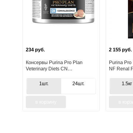
234
руб.
2 155
руб.
Консервы Purina Pro Plan
Purina Pro 
Veterinary Diets CN
NF Renal F
Convalescence для кошек и
для собак 
собак всех возрастов при
1шт.
24шт.
1.5кг
выздоровлении, паштет
в корзину
в корз