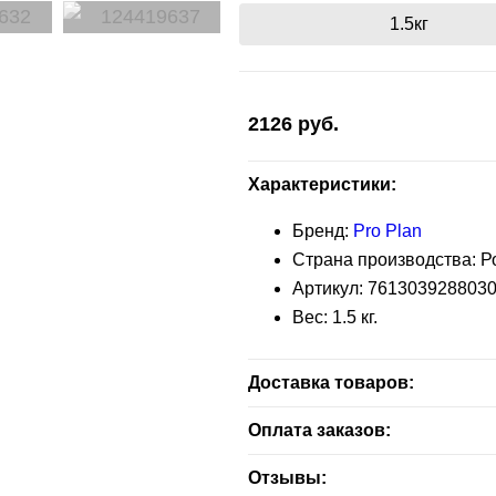
1.5кг
2126
руб.
Характеристики:
Бренд:
Pro Plan
Страна производства: Р
Артикул:
761303928803
Вес:
1.5
кг.
Доставка товаров:
Бесплатная доставка — зелен
Оплата заказов:
заказа.
Расчет наличными - при получ
Отзывы: