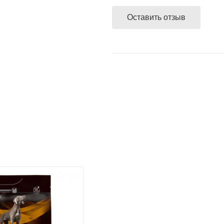
В другие адреса, не входящие
Расчет безналичный - при отп
доставляются партнерами — 
Оставить отзыв
компанией экспресс-доставки
покупателем способа доставки
магазине,100% предоплата су
Сбербанк Онлайн при получен
подробнее...
Банковской картой VISA, Mas
получении заказа.