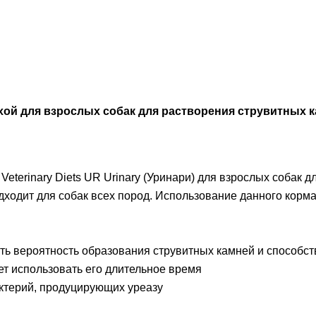
м сухой для взрослых собак для растворения струвитных
terinary Diets UR Urinary (Уринари) для взрослых собак д
дходит для собак всех пород. Использование данного кор
ть вероятность образования струвитных камней и способст
т использовать его длительное время
ктерий, продуцирующих уреазу