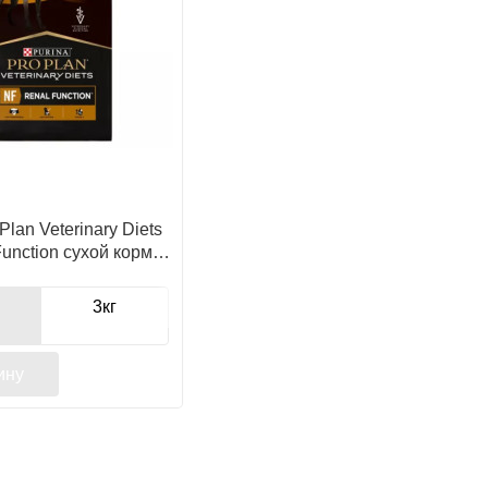
Plan Veterinary Diets
unction сухой корм
при патологии почек
3кг
ину