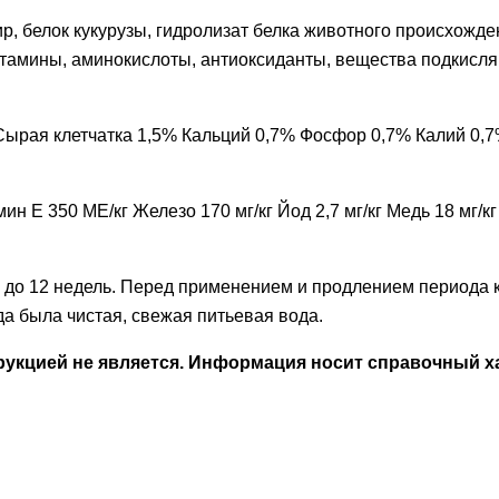
жир, белок кукурузы, гидролизат белка животного происхож
тамины, аминокислоты, антиоксиданты, вещества подкисля
ырая клетчатка 1,5% Кальций 0,7% Фосфор 0,7% Калий 0,7
 E 350 МЕ/кг Железо 170 мг/кг Йод 2,7 мг/кг Медь 18 мг/кг 
 до 12 недель. Перед применением и продлением периода 
да была чистая, свежая питьевая вода.
кцией не является. Информация носит справочный ха