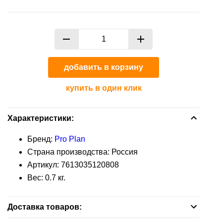
пищеварительной
корм
для
заболеваниях
системы
Средства
Контрацептивы
ежей
пищеварительной
для
Противомикробные
системы
Аксессуары
уборки
Витамины
препараты
Противомикробные
Печеночные
Лакомства
добавить в корзину
Ранозаживляющие
препараты
препараты
препараты
купить в один клик
Ранозаживляющие
Растворы
препараты
Характеристики:
Успокоительные
Средства
Бренд:
Pro Plan
средства
от
Страна производства: Россия
блох
Ушные
Артикул:
7613035120808
и
препараты
Вес:
0.7
кг.
клещей
Контрацептивы
Успокоительные
Доставка товаров:
средства
Аксессуары