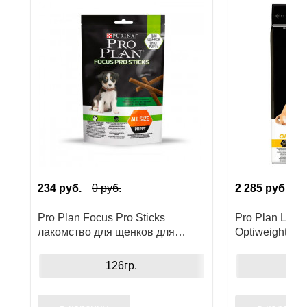
234
руб.
0
руб.
2 285
руб.
0
Pro Plan Focus Pro Sticks
Pro Plan Light
лакомство для щенков для
Optiweight ко
поддержания развития мозга, с
склонных к и
ягненком
стерилизован
126гр.
собак мелких
пород с куриц