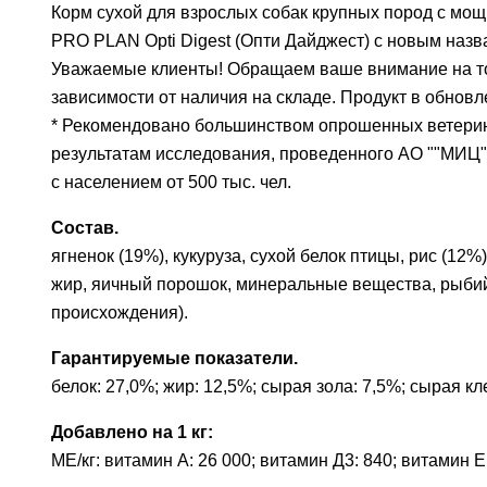
Корм сухой для взрослых собак крупных пород с мо
PRO PLAN Opti Digest (Опти Дайджест) с новым назв
Уважаемые клиенты! Обращаем ваше внимание на то, 
зависимости от наличия на складе. Продукт в обновл
* Рекомендовано большинством опрошенных ветерин
результатам исследования, проведенного АО ""МИЦ"",
с населением от 500 тыс. чел.
Состав.
ягненок (19%), кукуруза, сухой белок птицы, рис (12
жир, яичный порошок, минеральные вещества, рыбий 
происхождения).
Гарантируемые показатели.
белок: 27,0%; жир: 12,5%; сырая зола: 7,5%; сырая кле
Добавлено на 1 кг:
МЕ/кг: витамин A: 26 000; витамин Д3: 840; витамин Е: 5