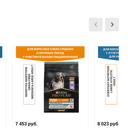
‹
›
7 453
руб.
8 023
руб.