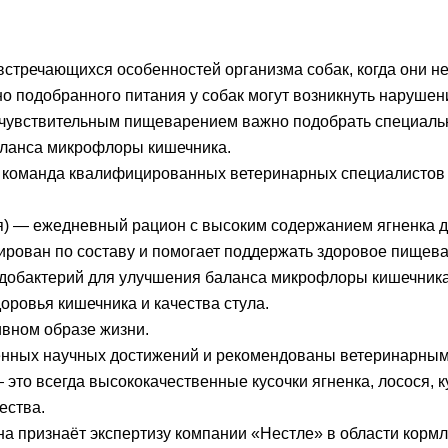
встречающихся особенностей организма собак, когда они 
но подобранного питания у собак могут возникнуть нарушен
с чувствительным пищеварением важно подобрать специальн
аланса микрофлоры кишечника.
т, команда квалифицированных ветеринарных специалистов
ния) — ежедневный рацион с высоким содержанием ягненка
рован по составу и помогает поддержать здоровое пищев
идобактерий для улучшения баланса микрофлоры кишечника
ровья кишечника и качества стула.
ивном образе жизни.
нных научных достижений и рекомендованы ветеринарным
то всегда высококачественные кусочки ягненка, лосося, к
ества.
ина признаёт экспертизу компании «Нестле» в области кор