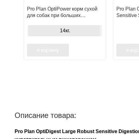
Pro Plan OptiPower корм сухой
Pro Plan 
для собак при больших
Sensitive
физических нагрузках с высоким
сухой дл
содержанием курицы
средних 
14кг.
старше 7 
кожей
в корзину
в кор
Описание товара:
Pro Plan OptiDigest Large Robust Sensitive Dige