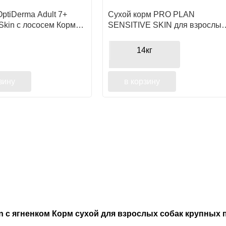
OptiDerma Adult 7+
Сухой корм PRO PLAN
 Skin с лососем Корм
SENSITIVE SKIN для взрослых
я пожилых собак
собак крупных пород с
и крупных пород
атлетическим телосложением с
14кг
лет с чувствительной
чувствительной кожей, с
высоким содержанием лосося
зину
в корзину
stion с ягненком Корм сухой для взрослых собак крупн