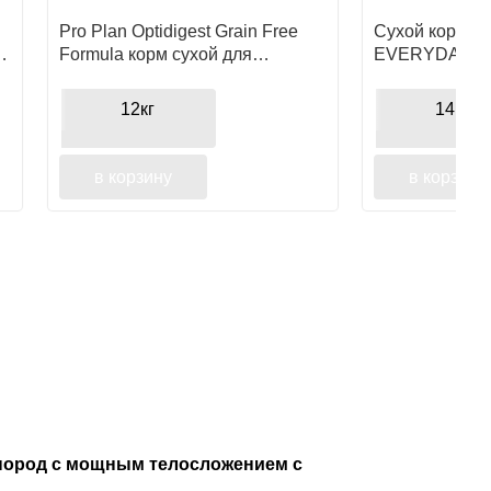
Pro Plan Optidigest Grain Free
Сухой корм 
Formula корм сухой для
EVERYDAY NU
взрослых собак средних и
взрослых соба
крупных пород с
атлетическим 
12кг
14кг.
чувствительным пищеварением
высоким соде
с индейкой
в корзину
в корзину
ых пород с мощным телосложением с