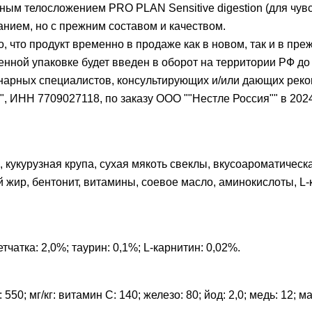
щным телосложением PRO PLAN Sensitive digestion (для чу
анием, но с прежним составом и качеством.
что продукт временно в продаже как в новом, так и в пре
енной упаковке будет введен в оборот на территории РФ до 
арных специалистов, консультирующих и/или дающих рек
 ИНН 7709027118, по заказу ООО ""Нестле Россия"" в 2024 
%), кукурузная крупа, сухая мякоть свеклы, вкусоароматиче
жир, бентонит, витамины, соевое масло, аминокислоты, L
тчатка: 2,0%; таурин: 0,1%; L-карнитин: 0,02%.
50; мг/кг: витамин С: 140; железо: 80; йод: 2,0; медь: 12; ма