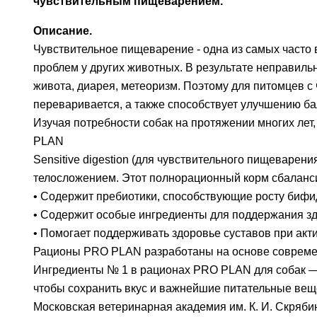
чувствительным пищеварением.
Описание.
Чувствительное пищеварение - одна из самых часто 
проблем у других животных. В результате неправиль
живота, диарея, метеоризм. Поэтому для питомцев 
переваривается, а также способствует улучшению б
Изучая потребности собак на протяжении многих ле
PLAN
Sensitive digestion (для чувствительного пищеваре
телосложением. Этот полнорационный корм сбаланси
• Содержит пребиотики, способствующие росту биф
• Содержит особые ингредиенты для поддержания здо
• Помогает поддерживать здоровье суставов при акт
Рационы PRO PLAN разработаны на основе совреме
Ингредиенты № 1 в рационах PRO PLAN для собак — э
чтобы сохранить вкус и важнейшие питательные вещ
Московская ветеринарная академия им. К. И. Скряб