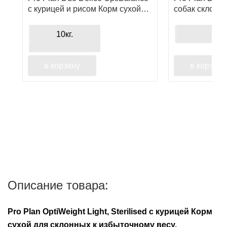
с курицей и рисом Корм сухой
собак склонн
для средних и крупных собак
весу или стер
всех пород
курицей и ри
10кг.
в корзину
в корзину
Описание товара:
Pro Plan OptiWeight Light, Sterilised с курицей Корм
сухой для склонных к избыточному весу,