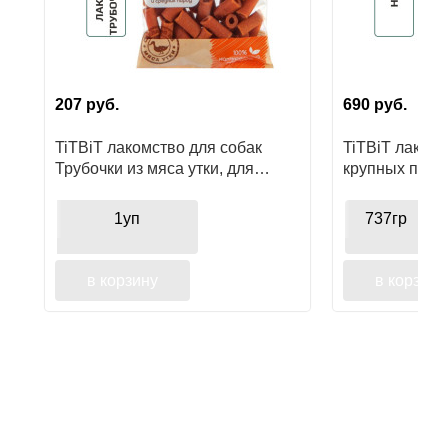
207
руб.
690
руб.
TiTBiT лакомство для собак
TiTBiT лакомс
Трубочки из мяса утки, для
крупных пород
поощрения
для чистки зу
поощрения
1уп
737гр
в корзину
в корзину