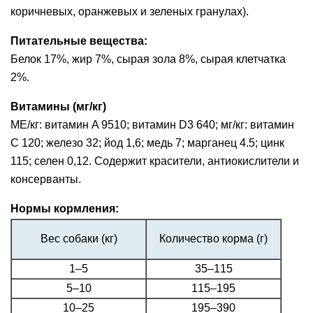
коричневых, оранжевых и зеленых гранулах).
Питательные вещества:
Белок 17%, жир 7%, сырая зола 8%, сырая клетчатка
2%.
Витамины (мг/кг)
МЕ/кг: витамин A 9510; витамин D3 640; мг/кг: витамин
C 120; железо 32; йод 1,6; медь 7; марганец 4.5; цинк
115; селен 0,12. Содержит красители, антиокислители и
консерванты.
Нормы кормления:
Вес собаки (кг)
Количество корма (г)
1–5
35–115
5–10
115–195
10–25
195–390