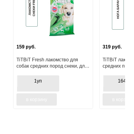
159
руб.
319
руб.
TiTBiT Fresh лакомство для
TiTBiT лакомс
собак средних пород снеки, для
средних пород
освежения дыхания, для чистки
для чистки зу
зубов
поощрения
1уп
164гр
в корзину
в корзину