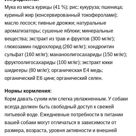
Мука из мяса курицы (41 %); рис; кукуруза; пшеница;
куриный жир (консервированный токоферолами);
масло лосося; пивные дрожжи; натуральные
ароматизаторы; сушеные яблоки; минеральные
вещества; экстракт из трав и фруктов (300 мг/кг);
глюкозамин гидрохлорид (260 мг/кг); хондроитин
сульфат (160 мг/кг); мананоолигосахариды (150 мг/кг);
фруктоолигосахариды (100 мг/кг); экстракт юкки
шидигеры (80 мг/кг); органическая Е4 медь;
органический Е6 цинк; органический селен.
Нормы кормления:
Корм давать сухим или слегка увлажненным. У собаки
всегда должен быть свободный доступ к свежей
питьевой воде. Ежедневные потребности в питании
вашей собаки могут отличаться в зависимости от
размера, возраста, уровня активности и внешней