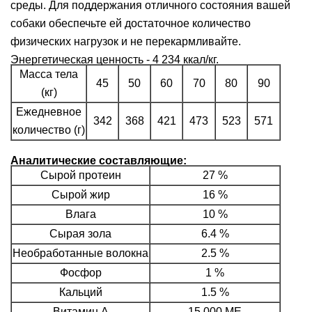
среды. Для поддержания отличного состояния вашей
собаки обеспечьте ей достаточное количество
физических нагрузок и не перекармливайте.
Энергетическая ценность - 4 234 ккал/кг.
Масса тела
45
50
60
70
80
90
(кг)
Ежедневное
342
368
421
473
523
571
количество (г)
Аналитические составляющие:
Сырой протеин
27 %
Сырой жир
16 %
Влага
10 %
Сырая зола
6.4 %
Необработанные волокна
2.5 %
Фосфор
1 %
Кальций
1.5 %
Витамин А
15 000 МЕ