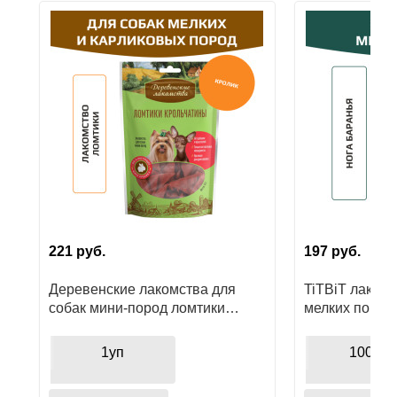
Ушные
препараты
Аксессуары
Гели
и
крема
Шампуни
для
лошадей
221
руб.
197
руб.
Деревенские лакомства для
TiTBiT лакомс
собак мини-пород ломтики
мелких пород,
крольчатины
1уп
100гр