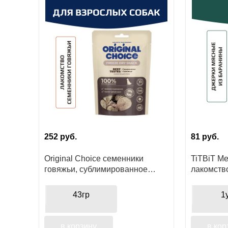
252
руб.
81
руб.
Original Choice семенники
TiTBiT М
говяжьи, сублимированное
лакомств
лакомство для собак
мясные и
поощрен
43гр
1
в корзину
в кор