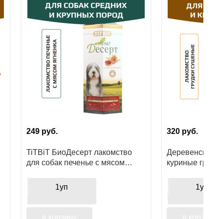
249
руб.
320
руб.
TiTBiT БиоДесерт лакомство
Деревенские 
для собак печенье с мясом
куриные груд
ягненка
1уп
1уп
в корзину
в корзину