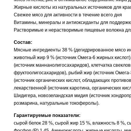
Жирные кислоты из натуральных источников для кра
Свежее мясо для активности в течение всего дня
Витамины, минералы и антиоксиданты для поддержк
Растворимые и нерастворимые пищевые волокна дл
Состав:
Мясные ингредиенты 38 % (дегидрированное мясо инд
животный жир 9 % (источник Омега-6 жирных кислот
(источник маннанолигосахаридов), клетчатка свеклов
фруктоолигосахаридов), рыбий жир (источник Омега-
(источник органических кислот, обладающих противо
лекарственной (источник каротина, органических к
Шидигера, новозеландская мидия (источник хондропро
розмарина, натуральные токоферолы).
Гарантируемые показатели:
сырой белок 28 %, сырой жир 15 %, влажность 8 %, сы
Фосфор (P) 1,45. Аминокислоты, жирные кислоты, минера