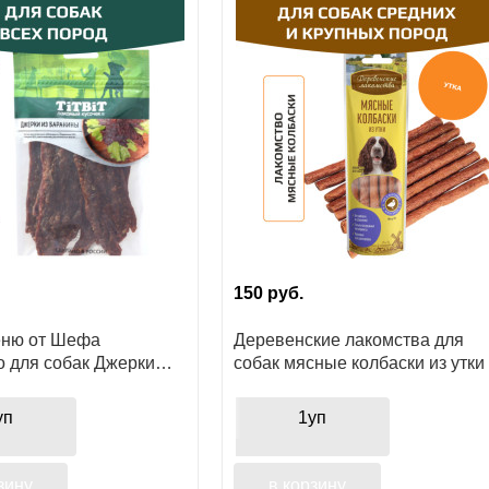
150
руб.
еню от Шефа
Деревенские лакомства для
о для собак Джерки
собак мясные колбаски из утки
з баранины, для
ия
уп
1уп
зину
в корзину