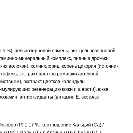
 5 %), цельнозерновой ячмень, рис цельнозерновой,
витаминно-минеральный комплекс, пивные дрожжи
их волокон), холинхлорид, корень цикория (источник
тофель, экстракт цветков ромашки аптечной
йствием), экстракт цветков календулы
тимулирующих регенерацию кожи и шерсти), юкка
озамин, антиоксиданты (витамин Е, экстракт
Фосфор (P) 1,17 %, соотношение Кальций (Ca) /
85 г, Валин 0,7 г, Аргинин 0,6 г, Лизин 0,5 г,