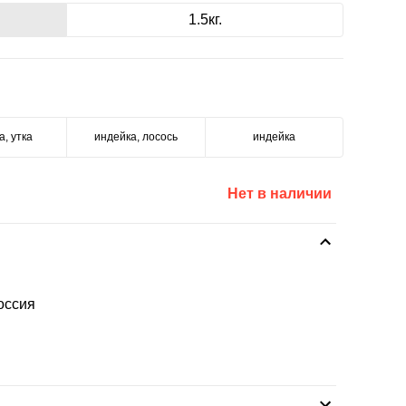
1.5кг.
а, утка
индейка, лосось
индейка
Нет в наличии
оссия