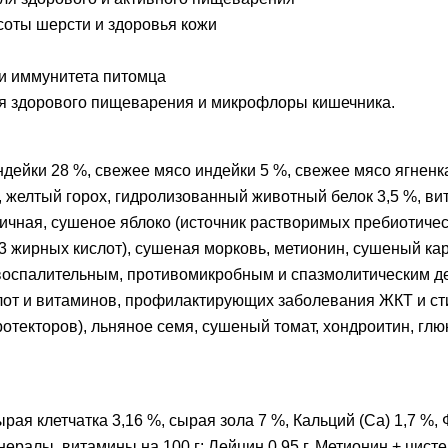
соты шерсти и здоровья кожи
и иммунитета питомца
я здорового пищеварения и микрофлоры кишечника.
ейки 28 %, свежее мясо индейки 5 %, свежее мясо ягненка
), желтый горох, гидролизованный животный белок 3,5 %, 
ичная, сушеное яблоко (источник растворимых пребиотическ
3 жирных кислот), сушеная морковь, метионин, сушеный кар
воспалительным, противомикробным и спазмолитическим де
ислот и витаминов, профилактирующих заболевания ЖКТ и с
текторов), льняное семя, сушеный томат, хондроитин, глюк
рая клетчатка 3,16 %, сырая зола 7 %, Кальций (Ca) 1,7 %, 
лы, витамины на 100 г: Лейцин 0,95 г, Метионин + цистеин 0,