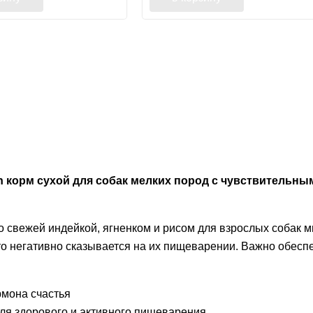
stion корм сухой для собак мелких пород с чувствитель
свежей индейкой, ягненком и рисом для взрослых собак ми
что негативно сказывается на их пищеварении. Важно обес
рмона счастья
для здорового и активного пищеварения