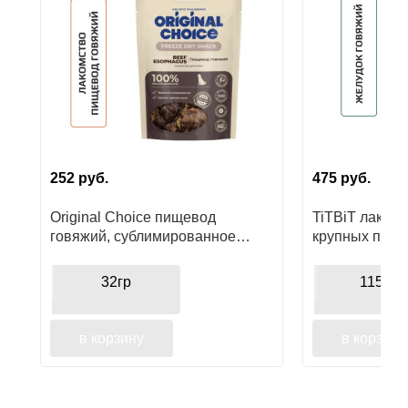
252
руб.
475
руб.
Original Choice пищевод
TiTBiT лакомс
говяжий, сублимированное
крупных поро
лакомство для собак
говяжий
32гр
115гр
в корзину
в корзину