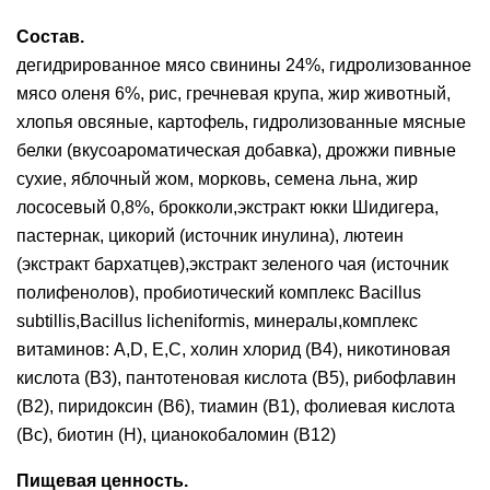
Состав.
дегидрированное мясо свинины 24%, гидролизованное
мясо оленя 6%, рис, гречневая крупа, жир животный,
хлопья овсяные, картофель, гидролизованные мясные
белки (вкусоароматическая добавка), дрожжи пивные
сухие, яблочный жом, морковь, семена льна, жир
лососевый 0,8%, брокколи,экстракт юкки Шидигера,
пастернак, цикорий (источник инулина), лютеин
(экстракт бархатцев),экстракт зеленого чая (источник
полифенолов), пробиотический комплекс Bacillus
subtillis,Bacillus licheniformis, минералы,комплекс
витаминов: А,D, Е,С, холин хлорид (В4), никотиновая
кислота (В3), пантотеновая кислота (В5), рибофлавин
(В2), пиридоксин (В6), тиамин (В1), фолиевая кислота
(Вс), биотин (Н), цианокобаломин (В12)
Пищевая ценность.