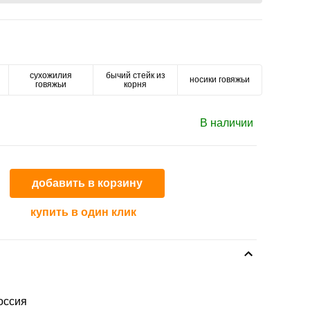
сухожилия
бычий стейк из
носики говяжьи
говяжьи
корня
В наличии
добавить в корзину
купить в один клик
оссия