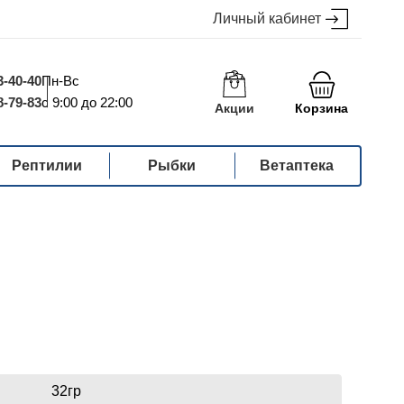
Личный кабинет
3-40-40
Пн-Вс
8-79-83
с 9:00 до 22:00
Акции
Корзина
Рептилии
Рыбки
Ветаптека
32гр