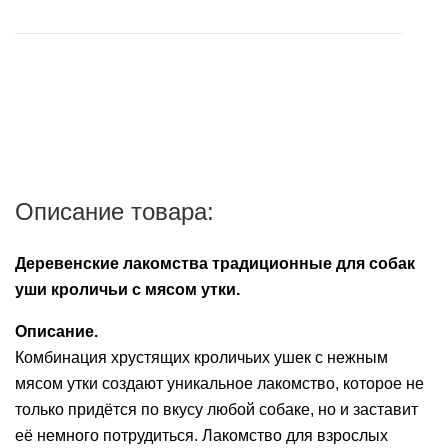
России или любой компанией экспресс-доставки,
покупателем способа доставки заказа.
Ушные
после подтверждения наличия заказа в
препараты
магазине,100% предоплата суммы заказа и суммы
подробнее...
его доставки.
Аксессуары
Сбербанк Онлайн при получении заказа на карту
Гели
VISA Сбербанк.
и
крема
Банковской картой VISA, MasterCard, МИР через
Описание товара:
мобильный терминал при получении заказа.
Шампуни
для
Деревенские лакомства традиционные для собак
лошадей
уши кроличьи с мясом утки.
Описание.
Комбинация хрустящих кроличьих ушек с нежным
мясом утки создают уникальное лакомство, которое не
только придётся по вкусу любой собаке, но и заставит
её немного потрудиться. Лакомство для взрослых