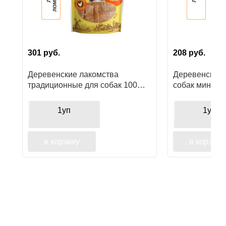
301
руб.
208
руб.
Деревенские лакомства
Деревенские 
традиционные для собак 100%
собак мини-п
куриные ломтики сушеные
куриные
1уп
1уп
в корзину
в корзину