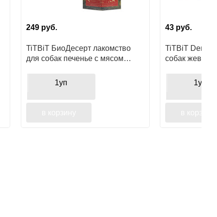
249
руб.
43
руб.
TiTBiT БиоДесерт лакомство
TiTBiT Dent л
для собак печенье с мясом
собак жевател
ягненка
вкусом кревет
зубов
1уп
1уп
в корзину
в корзину