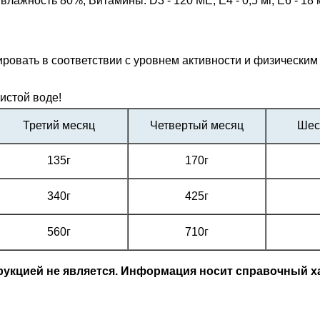
жность 80%, Витамины: D3 - 120 МЕ, E4 - 0,5 мг, E6 - 18 мг, 
ровать в соответствии с уровнем активности и физическим
истой воде!
Третий месяц
Четвертый месяц
Шес
135г
170г
340г
425г
560г
710г
кцией не является. Информация носит справочный ха