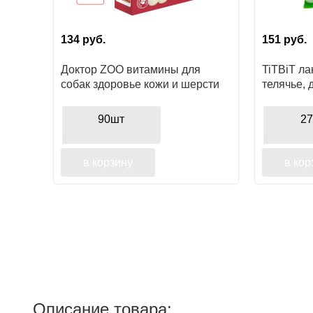
134
руб.
151
руб.
Доктор ZOO витамины для
TiTBiT ла
собак здоровье кожи и шерсти
телячье, 
чистки зу
90шт
27
в корзину
в кор
Описание товара: