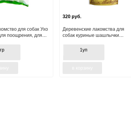
320
руб.
комство для собак Ухо
Деревенские лакомства для
для поощрения, для
собак куриные шашлычки
бов
нежные
гр
1уп
зину
в корзину