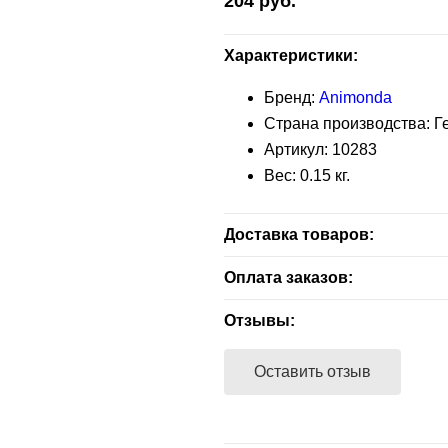
204
руб.
Характеристики:
Бренд:
Animonda
Страна производства: 
Артикул:
10283
Вес:
0.15
кг.
Доставка товаров:
Бесплатная доставка — зелен
Оплата заказов:
заказа.
Расчет наличными - при получ
Отзывы:
В другие адреса, не входящие
Расчет безналичный - при отп
доставляются партнерами — 
Оставить отзыв
компанией экспресс-доставки
покупателем способа доставки
магазине,100% предоплата су