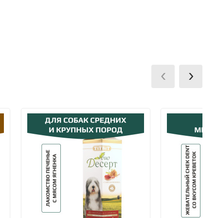
ии заказа на карту VISA Сбербанк.
terCard, МИР через мобильный терминал при
‹
›