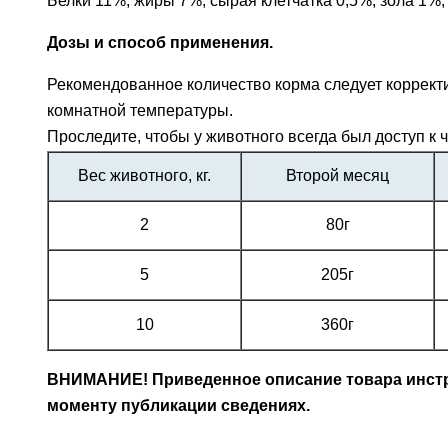
Белки 11%, жиры 7%, сырая клетчатка 0,5%, зола 1%, вла
Дозы и способ применения.
Рекомендованное количество корма следует корректи
комнатной температуры.
Проследите, чтобы у животного всегда был доступ к ч
Вес животного, кг.
Второй месяц
2
80г
5
205г
10
360г
ВНИМАНИЕ! Приведенное описание товара инстру
моменту публикации сведениях.