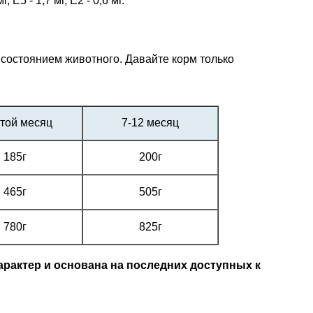
E5 - 1,7 мг, E2 - 0,6 мг.
 состоянием животного. Давайте корм только
той месяц
7-12 месяц
185г
200г
465г
505г
780г
825г
рактер и основана на последних доступных к