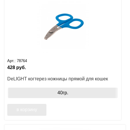
Ушные
препараты
Аксессуары
Гели
и
крема
Арт.:
78764
Шампуни
428
руб.
для
DeLIGHT когтерез ножницы прямой для кошек
лошадей
40гр.
в корзину