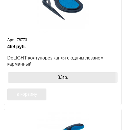
Арт.:
78773
469
руб.
DeLIGHT колтунорез капля с одним лезвием
карманный
33гр.
в корзину