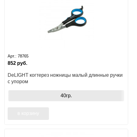
Арт.:
78765
852
руб.
DeLIGHT когтерез ножницы малый длинные ручки
с упором
40гр.
в корзину