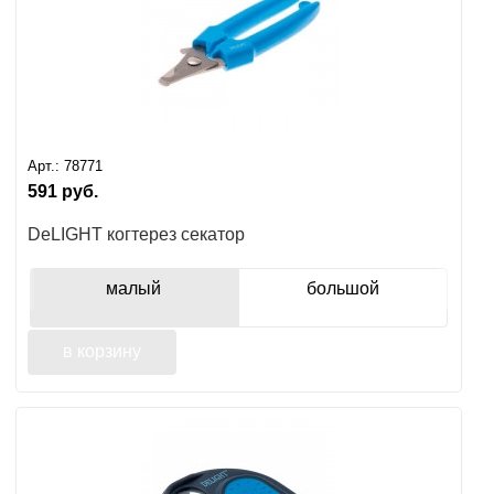
Арт.:
78771
591
руб.
DeLIGHT когтерез секатор
малый
большой
в корзину