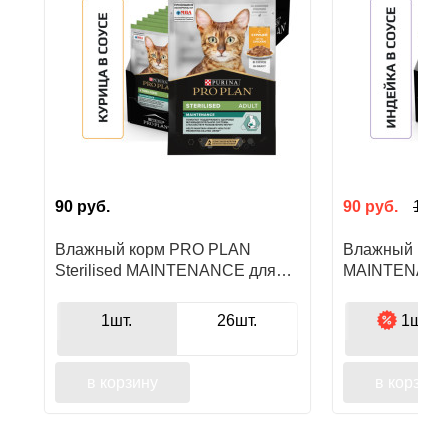
90
руб.
90
руб.
110
р
Влажный корм PRO PLAN
Влажный кор
Sterilised MAINTENANCE для
MAINTENANCE
взрослых стерилизованных
кошек старше 
кошек, с курицей в соусе
в соусе
1шт.
26шт.
1шт.
в корзину
в корзину