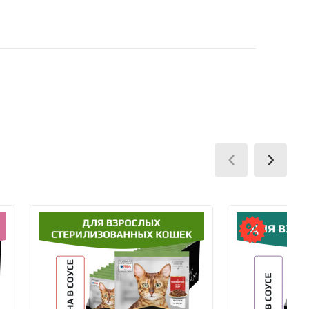
, после подтверждения наличия заказа в
 заказа.
ммы заказа и суммы его доставки.
ии заказа на карту VISA Сбербанк.
terCard, МИР через мобильный терминал при
‹
›