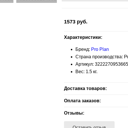
1573
руб.
Характеристики:
Бренд:
Pro Plan
Страна производства: Р
Артикул:
322227095366
Вес:
1.5
кг.
Доставка товаров:
Бесплатная доставка — зелен
Оплата заказов:
заказа.
Расчет наличными - при получ
Отзывы:
В другие адреса, не входящие
Расчет безналичный - при отп
доставляются партнерами — 
Оставить отзыв