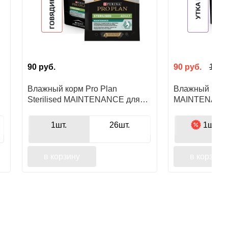
90
руб.
90
руб.
110
р
Влажный корм Pro Plan
Влажный кор
Sterilised MAINTENANCE для
MAINTENANCE
взрослых стерилизованных
кошек, с уткой
м,
кошек, с говядиной в соусе
1шт.
26шт.
1шт.
в корзину
в корзину