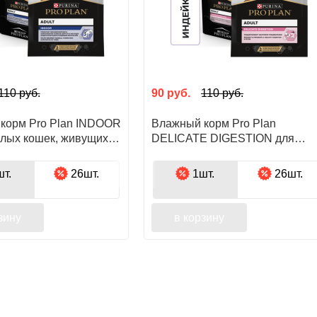
110
руб.
90
руб.
110
руб.
м Pro Plan INDOOR
Влажный корм Pro Plan
слых кошек, живущих
DELICATE DIGESTION для
ососем в соусе
взрослых кошек с
чувствительным пищеварение
т.
26шт.
1шт.
26шт.
с индейкой в соусе
зину
в корзину