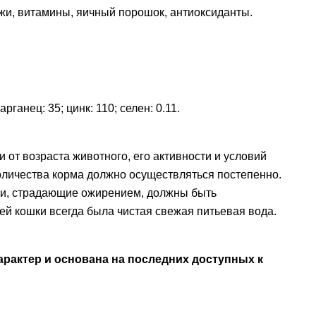
жи, витамины, яичный порошок, антиоксиданты.
арганец: 35; цинк: 110; селен: 0.11.
от возраста животного, его активности и условий
оличества корма должно осуществляться постепенно.
шки, страдающие ожирением, должны быть
й кошки всегда была чистая свежая питьевая вода.
рактер и основана на последних доступных к