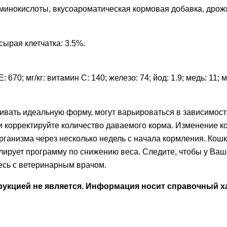
аминокислоты, вкусоароматическая кормовая добавка, дрож
сырая клетчатка: 3.5%.
670; мг/кг: витамин C: 140; железо: 74; йод: 1.9; медь: 11; м
ть идеальную форму, могут варьироваться в зависимости 
 корректируйте количество даваемого корма. Изменение к
организма через несколько недель с начала кормления. Ко
ирует программу по снижению веса. Следите, чтобы у Ваше
есь с ветеринарным врачом.
кцией не является. Информация носит справочный ха