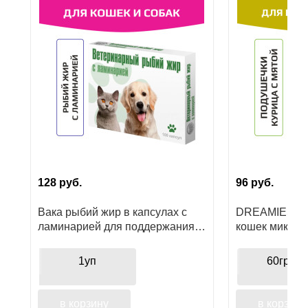
Ушные
препараты
Аксессуары
Гели
и
крема
Шампуни
для
128
руб.
96
руб.
лошадей
Вака рыбий жир в капсулах с
DREAMIES ла
ламинарией для поддержания
кошек микс с 
здоровья кожи и шерсти
питомца
1уп
60гр
в корзину
в корзину