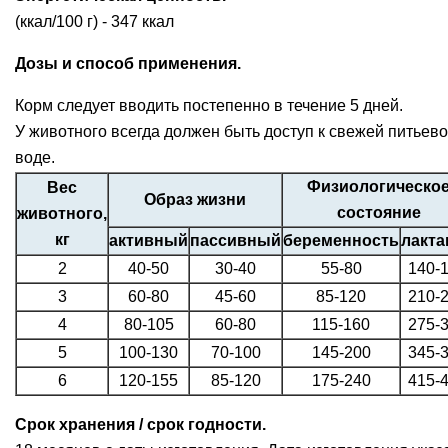
(ккал/100 г) - 347 ккал
Дозы и способ применения.
Корм следует вводить постепенно в течение 5 дней.
У животного всегда должен быть доступ к свежей питьев
воде.
Физиологическо
Вес
Образ жизни
состояние
животного,
кг
активный
пассивный
беременность
лакта
2
40-50
30-40
55-80
140-
3
60-80
45-60
85-120
210-
4
80-105
60-80
115-160
275-
5
100-130
70-100
145-200
345-
6
120-155
85-120
175-240
415-
Срок хранения / срок годности.