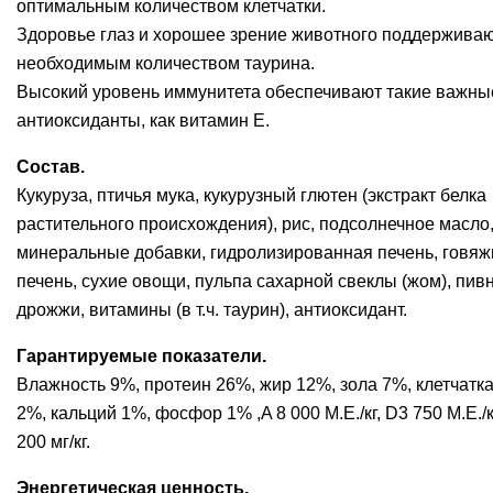
оптимальным количеством клетчатки.
Здоровье глаз и хорошее зрение животного поддержива
необходимым количеством таурина.
Высокий уровень иммунитета обеспечивают такие важны
антиоксиданты, как витамин Е.
Состав.
Кукуруза, птичья мука, кукурузный глютен (экстракт белка
растительного происхождения), рис, подсолнечное масло
минеральные добавки, гидролизированная печень, говяж
печень, сухие овощи, пульпа сахарной свеклы (жом), пив
дрожжи, витамины (в т.ч. таурин), антиоксидант.
Гарантируемые показатели.
Влажность 9%, протеин 26%, жир 12%, зола 7%, клетчатк
2%, кальций 1%, фосфор 1% ,A 8 000 М.Е./кг, D3 750 М.Е./к
200 мг/кг.
Энергетическая ценность.