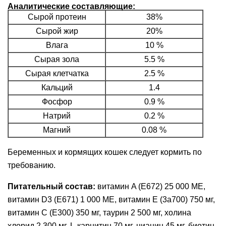
Аналитические составляющие:
Сырой протеин
38%
Сырой жир
20%
Влага
10 %
Сырая зола
5.5 %
Сырая клетчатка
2.5 %
Кальций
1.4
Фосфор
0.9 %
Натрий
0.2 %
Магний
0.08 %
Беременных и кормящих кошек следует кормить по
требованию.
Питательный состав:
витамин A (E672) 25 000 МЕ,
витамин D3 (E671) 1 000 МЕ, витамин E (3a700) 750 мг,
витамин C (E300) 350 мг, таурин 2 500 мг, холина
хлорид 2 300 мг, L-карнитин 70 мг, ниацин 45 мг, биотин