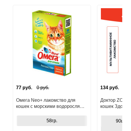
Ушные
препараты
Аксессуары
Гели
и
крема
Шампуни
для
лошадей
77
руб.
0
руб.
134
руб.
Омега Neo+ лакомство для
Доктор ZOO в
кошек с морскими водорослями
кошек Здоров
крепкое здоровье
морскими вод
58гр.
90шт