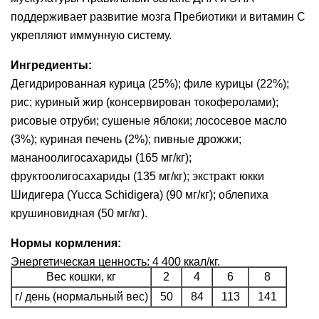
поддерживает развитие мозга Пребиотики и витамин С
укрепляют иммунную систему.
Ингредиенты:
Дегидрированная курица (25%); филе курицы (22%);
рис; куриный жир (консервирован токоферолами);
рисовые отруби; сушеные яблоки; лососевое масло
(3%); куриная печень (2%); пивные дрожжи;
мананоолигосахариды (165 мг/кг);
фруктоолигосахариды (135 мг/кг); экстракт юкки
Шидигера (Yucca Schidigera) (90 мг/кг); облепиха
крушиновидная (50 мг/кг).
Нормы кормления:
Энергетическая ценность: 4 400 ккал/кг.
Вес кошки, кг
2
4
6
8
г/ день (нормальный вес)
50
84
113
141