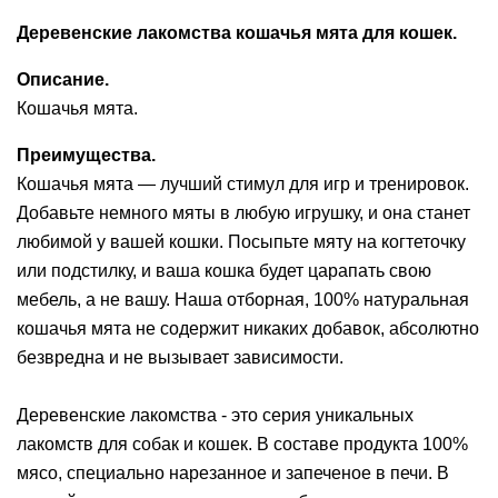
Ушные
Деревенские лакомства кошачья мята для кошек.
препараты
Описание.
Аксессуары
Кошачья мята.
Гели
Преимущества.
и
Кошачья мята — лучший стимул для игр и тренировок.
крема
Добавьте немного мяты в любую игрушку, и она станет
любимой у вашей кошки. Посыпьте мяту на когтеточку
Шампуни
или подстилку, и ваша кошка будет царапать свою
для
мебель, а не вашу. Наша отборная, 100% натуральная
лошадей
кошачья мята не содержит никаких добавок, абсолютно
безвредна и не вызывает зависимости.
Деревенские лакомства - это серия уникальных
лакомств для собак и кошек. В составе продукта 100%
мясо, специально нарезанное и запеченое в печи. В