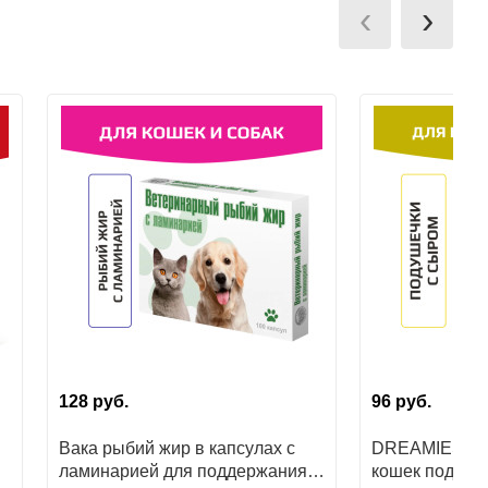
‹
›
128
руб.
96
руб.
Вака рыбий жир в капсулах с
DREAMIES ла
ламинарией для поддержания
кошек подуше