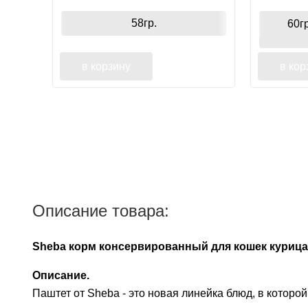
настроение
58гр.
60гр
в корзину
в кор
Описание товара:
Sheba корм консервированный для кошек курица
Описание.
Паштет от Sheba - это новая линейка блюд, в которо