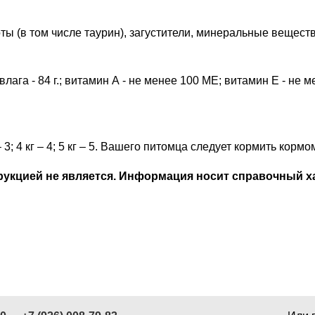
оты (в том числе таурин), загустители, минеральные вещест
1 г; влага - 84 г.; витамин А - не менее 100 МЕ; витамин Е - не
г – 3; 4 кг – 4; 5 кг – 5. Вашего питомца следует кормить ко
кцией не является. Информация носит справочный ха