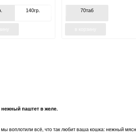
.
140гр.
70таб
зину
в корзину
 нежный паштет в желе.
й мы воплотили всё, что так любит ваша кошка: нежный мяс