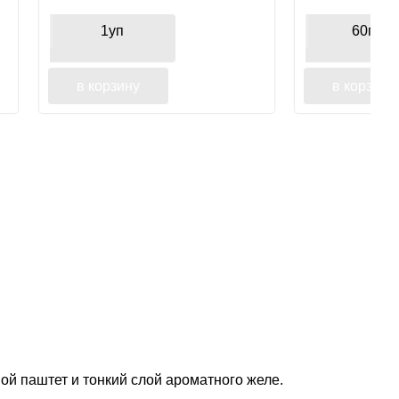
здоровья кожи и шерсти
питомца
1уп
60гр.
в корзину
в корзину
ной паштет и тонкий слой ароматного желе.