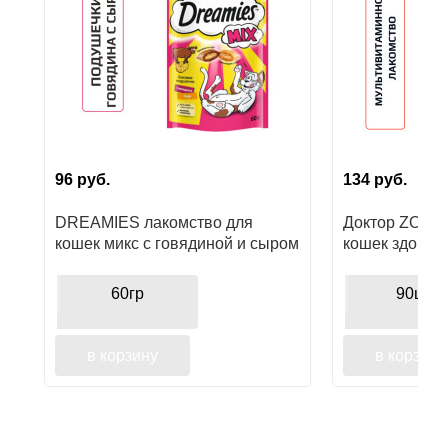
96
руб.
134
руб.
DREAMIES лакомство для
Доктор ZOO в
кошек микс с говядиной и сыром
кошек здоровь
60гр
90шт
в корзину
в корзину