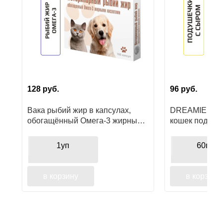
128
руб.
96
руб.
Вака рыбий жир в капсулах,
DREAMIES ла
обогащённый Омега-3 жирными
кошек подуше
кислотами, для поддержания
здоровья кожи и шерсти
1уп
60гр.
питомца
в корзину
в корзину