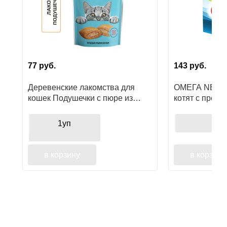
77
руб.
143
руб.
0
ру
Деревенские лакомства для
ОМЕГА NEO+ 
кошек Подушечки с пюре из
котят с преби
говядины
60 таб.
1уп
в корзину
в корзину