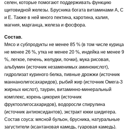
селен, которые помогают поддерживать функцию
щитовидной железы. Брусника богата витаминами A, С
и Е. Также в ней много пектина, каротина, калия,
магния, марганца, железа и фосфора.
Состав.
Мясо и субпродукты не менее 85 % (в том числе курица
не менее 26 %, утка не менее 20 %, индейка не менее 9
%, легкое, печень, желудки, почки), мука рисовая,
альбумин (источник незаменимых аминокислот),
гидролизат куриного белка, пивные дрожжи (источник
маннанолигосахаридов), рыбий жир (источник Омега-3
жирных кислот), таурин, витаминно-минеральный
комплекс, корень цикория (источник
фруктоолигосахаридов), водоросли спирулина
(источник антиоксидантов), экстракт юкки шидигера.
Состав соуса: мясной бульон, брусника, натуральные
загустители (ксантановая камедь, гуаровая камедь).