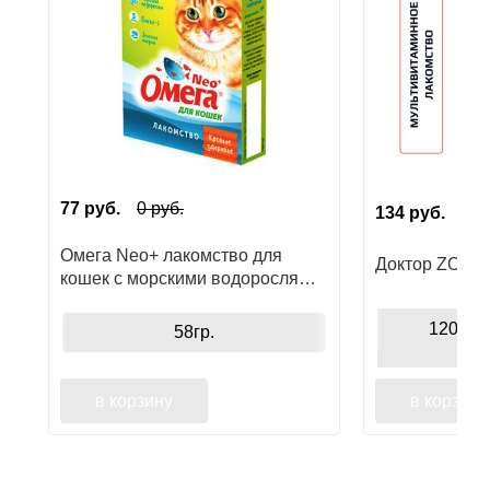
77
руб.
0
руб.
134
руб.
Омега Neo+ лакомство для
Доктор ZOO в
кошек с морскими водорослями
крепкое здоровье
120шт
58гр.
в корзину
в корзину