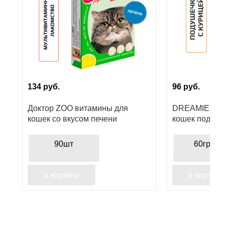
Ушные
препараты
Аксессуары
Гели
и
134
руб.
96
руб.
крема
Доктор ZOO витамины для
DREAMIES ла
Шампуни
кошек со вкусом печени
кошек подуше
для
лошадей
90шт
60гр.
в корзину
в корзину