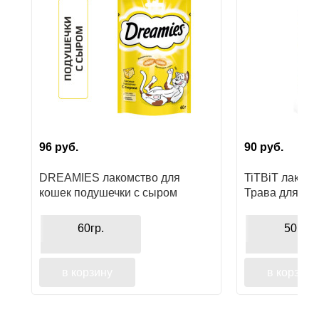
Ушные
препараты
Аксессуары
Гели
и
крема
96
руб.
90
руб.
Шампуни
DREAMIES лакомство для
TiTBiT лакомс
для
кошек подушечки с сыром
Трава для ко
лошадей
функциональн
60гр.
50гр
в корзину
в корзину