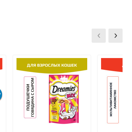
terCard, МИР через мобильный терминал при
‹
›