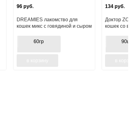
96
руб.
134
руб.
DREAMIES лакомство для
Доктор ZOO в
кошек микс с говядиной и сыром
кошек со вкус
60гр
90шт
в корзину
в корзину