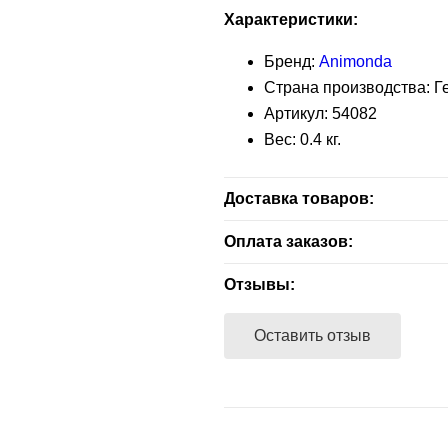
Характеристики:
Бренд:
Animonda
Страна производства: 
Артикул:
54082
Вес:
0.4
кг.
Доставка товаров:
Бесплатная доставка — зелен
Оплата заказов:
заказа.
Расчет наличными - при получ
Отзывы:
В другие адреса, не входящие
Расчет безналичный - при отп
доставляются партнерами — 
Оставить отзыв
компанией экспресс-доставки
покупателем способа доставки
магазине,100% предоплата су
Сбербанк Онлайн при получен
подробнее...