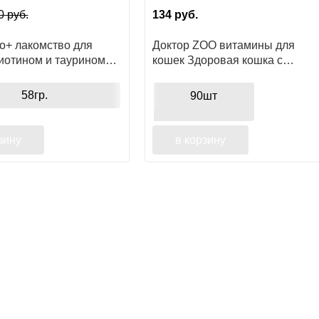
0
руб.
134
руб.
o+ лакомство для
Доктор ZOO витамины для
биотином и таурином
кошек Здоровая кошка с
я шерсть
морскими водорослями, 90шт
58гр.
90шт
зину
в корзину