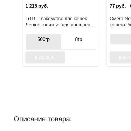
1 215
руб.
77
руб.
TiTBiT лакомство для кошек
Омега Ne
Легкое говяжье, для поощрения,
кошек с 
для игр
блестяща
500гр
8гр
в корзину
в кор
Описание товара: