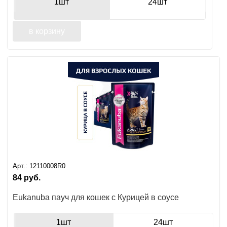
1шт
24шт
в корзину
Арт.:
12110008R0
84
руб.
Eukanuba пауч для кошек с Курицей в соусе
1шт
24шт