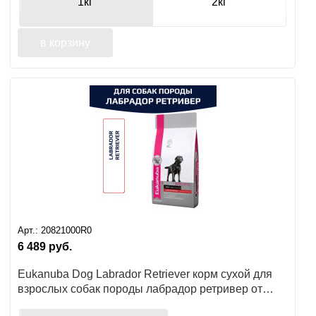
1кг
2кг
в корзину
Арт.:
20821000R0
6 489
руб.
Eukanuba Dog Labrador Retriever корм сухой для
взрослых собак породы лабрадор ретривер от
года