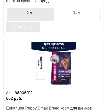
щенков крупных пород
3кг
15кг
в корзину
Арт.:
20890080R0
602
руб.
Eukanuba Puppy Small Breed корм для щенков