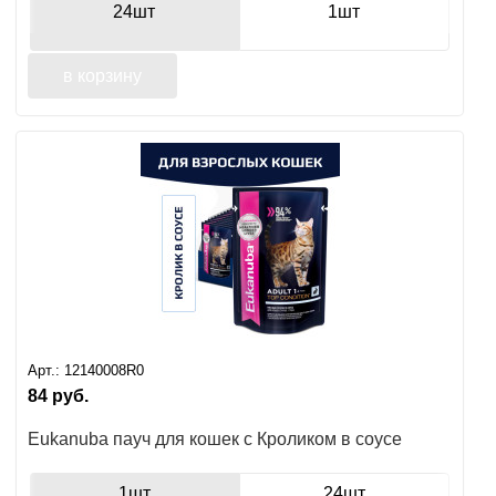
24шт
1шт
в корзину
Арт.:
12140008R0
84
руб.
Eukanuba пауч для кошек с Кроликом в соусе
1шт
24шт