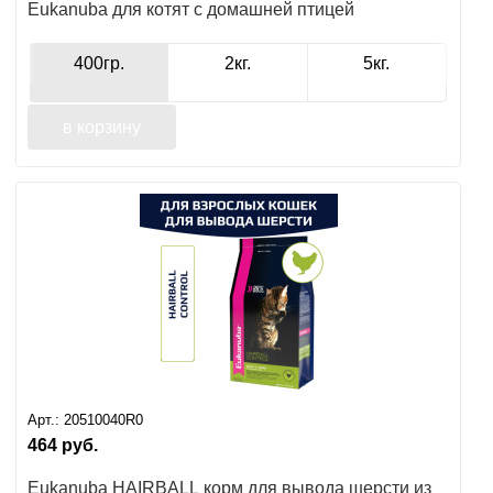
Eukanuba для котят с домашней птицей
РАЗМЕР ЖИВОТНОГО
400гр.
2кг.
5кг.
в корзину
ВОЗРАСТ ЖИВОТНОГО
ПОРОДА ЖИВОТНОГО
ВИД УПАКОВКИ
Арт.:
20510040R0
464
руб.
Eukanuba HAIRBALL корм для вывода шерсти из