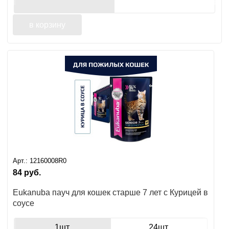
в корзину
Арт.:
12160008R0
84
руб.
Eukanuba пауч для кошек старше 7 лет с Курицей в
соусе
1шт
24шт.