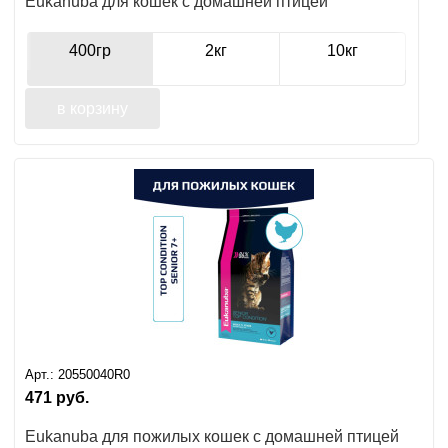
Eukanuba для кошек с домашней птицей
400гр
2кг
10кг
в корзину
Арт.:
20550040R0
471
руб.
Eukanuba для пожилых кошек с домашней птицей