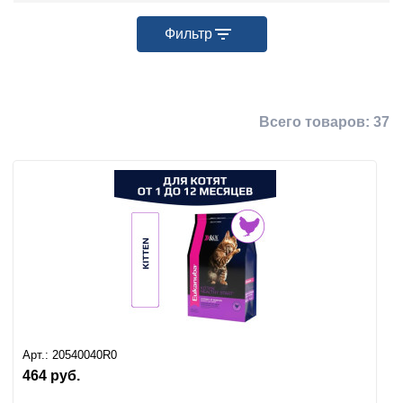
Фильтр
Всего товаров:
37
БРЕНД
ТИП КОРМА
КЛАСС КОРМА
Арт.:
20540040R0
РАСТИТЕЛЬНЫЙ СОСТАВ
464
руб.