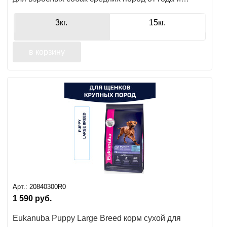
старше
3кг.
15кг.
в корзину
Арт.:
20840300R0
1 590
руб.
Eukanuba Puppy Large Breed корм сухой для