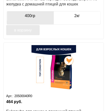
желудка с домашней птицей для кошек
400гр
2кг
в корзину
Арт.:
20500040R0
464
руб.