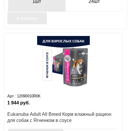
1шт
24шт
в корзину
Арт.:
12090010R0K
1 944
руб.
Eukanuba Adult All Breed Корм влажный рацион
для собак с Ягненком в соусе