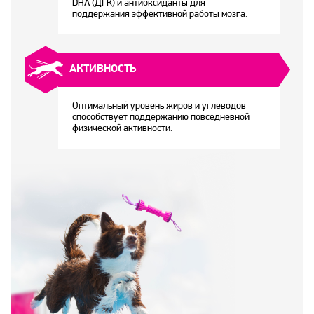
Ушные
препараты
Аксессуары
Гели
и
крема
Шампуни
для
лошадей