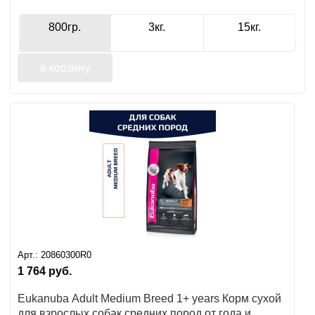
800гр.
3кг.
15кг.
в корзину
Арт.:
20860300R0
1 764
руб.
Eukanuba Adult Medium Breed 1+ years Корм сухой
для взрослых собак средних пород от года и