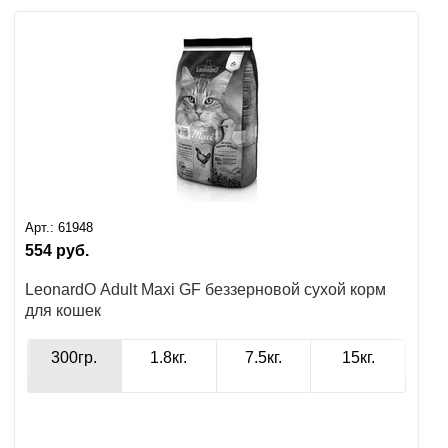
Ушные
препараты
Аксессуары
Гели
и
крема
Арт.:
61948
Шампуни
554
руб.
для
лошадей
LeonardO Adult Maxi GF беззерновой сухой корм
для кошек
300гр.
1.8кг.
7.5кг.
15кг.