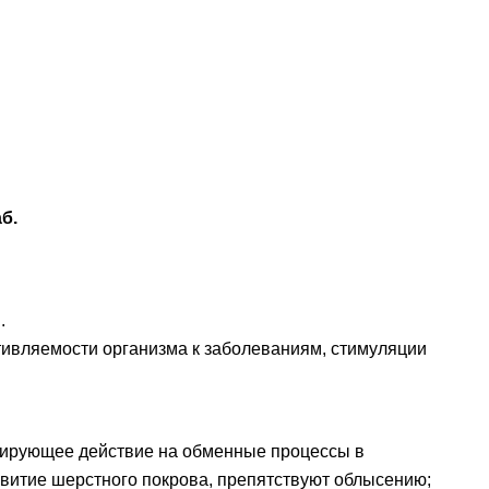
terCard, МИР через мобильный терминал при
б.
.
вляемости организма к заболеваниям, стимуляции
ирующее действие на обменные процессы в
звитие шерстного покрова, препятствуют облысению;