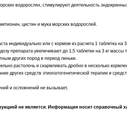
орских водорослях, стимулируют деятельность эндокринны
 метионин, цистин и мука морских водорослей.
та индивидуально или с кормом из расчета 1 таблетка на 
зу препарата увеличивают до 1,5 таблетки на 3 кг массы т
отным других пород в период линьки.
ельно растолочь и скармливать дробно в несколько кормле
е других средств этиопатогенетической терапии и средс
ий и осложнений не вызывает.
кцией не является. Информация носит справочный ха