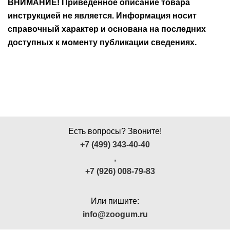
ВНИМАНИЕ! Приведенное описание товара
Ушные
инструкцией не является. Информация носит
препараты
справочный характер и основана на последних
доступных к моменту публикации сведениях.
Аксессуары
Гели
и
крема
Шампуни
Есть вопросы? Звоните!
для
+7 (499) 343-40-40
лошадей
,
+7 (926) 008-79-83
Или пишите:
info@zoogum.ru