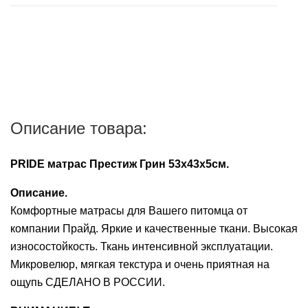
после подтверждения наличия заказа в
пищеварительной
корм
для
заболеваниях
магазине,100% предоплата суммы заказа и суммы
системы
Средства
Контрацептивы
ежей
пищеварительной
подробнее...
его доставки.
для
Противомикробные
системы
Аксессуары
уборки
Витамины
Сбербанк Онлайн при получении заказа на карту
препараты
Противомикробные
VISA Сбербанк.
Печеночные
Лакомства
Ранозаживляющие
препараты
препараты
Банковской картой VISA, MasterCard, МИР через
препараты
Описание товара:
Ранозаживляющие
мобильный терминал при получении заказа.
Растворы
препараты
PRIDE матрас Престиж Грин 53х43х5см.
Успокоительные
Средства
Описание.
средства
от
Комфортные матрасы для Вашего питомца от
блох
Ушные
компании Прайд. Яркие и качественные ткани. Высокая
и
препараты
износостойкость. Ткань интенсивной эксплуатации.
клещей
Микровелюр, мягкая текстура и очень приятная на
Контрацептивы
Успокоительные
ощупь СДЕЛАНО В РОССИИ.
средства
Аксессуары