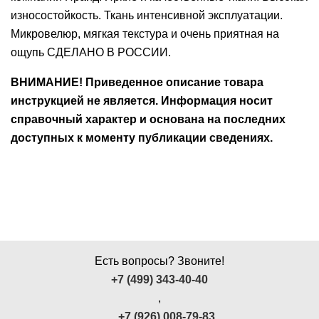
износостойкость. Ткань интенсивной эксплуатации.
Ушные
Микровелюр, мягкая текстура и очень приятная на
препараты
ощупь СДЕЛАНО В РОССИИ.
Аксессуары
ВНИМАНИЕ! Приведенное описание товара
Гели
инструкцией не является. Информация носит
и
справочный характер и основана на последних
крема
доступных к моменту публикации сведениях.
Шампуни
для
лошадей
Есть вопросы? Звоните!
+7 (499) 343-40-40
,
+7 (926) 008-79-83