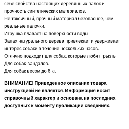
себе свойства настоящих деревянных палок и
Ушные
прочность синтетических материалов.
препараты
Не токсичный, прочный материал безопаснее, чем
реальные палочки.
Аксессуары
Игрушка плавает на поверхности воды.
Гели
Запах натурального дерева привлекает и удерживает
и
интерес собаки в течение нескольких часов.
крема
Отлично подходит для собак, которые любят грызть.
Для собак-вандалов.
Шампуни
Для собак весом до 6 кг.
для
лошадей
ВНИМАНИЕ! Приведенное описание товара
инструкцией не является. Информация носит
справочный характер и основана на последних
доступных к моменту публикации сведениях.