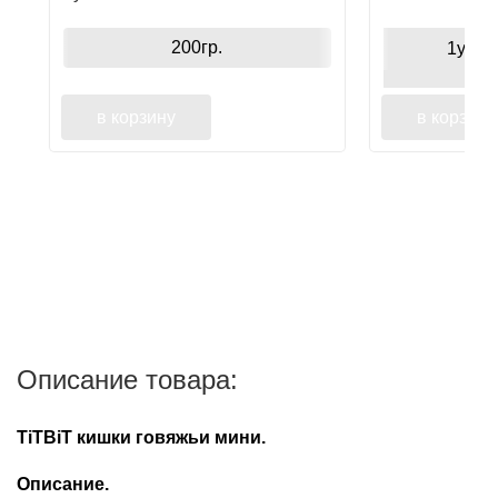
вкусом лосося для собак 1х6
говядины
200гр.
1уп
в корзину
в корзину
Описание товара:
TiTBiT кишки говяжьи мини.
Описание.