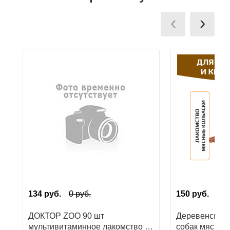
мобильный терминал при получении заказа.
Ушные
‹
›
препараты
Аксессуары
Гели
и
крема
Шампуни
для
лошадей
134
руб.
0
руб.
150
руб.
ДОКТОР ZOO 90 шт
Деревенские 
мультивитаминное лакомство cо
собак мясные