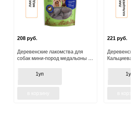
208
руб.
221
руб.
Деревенские лакомства для
Деревенские 
собак мини-пород медальоны из
Кальциевая ко
ягненка
для мини-пор
1уп
1уп
в корзину
в корзину